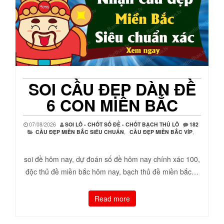
SOI CẦU ĐẸP DÀN ĐỀ
6 CON MIỀN BẮC
07/08/2026
SOI LÔ - CHỐT SỐ ĐỀ - CHỐT BẠCH THỦ LÔ
182
CẦU ĐẸP MIỀN BẮC SIÊU CHUẨN
,
CẦU ĐẸP MIỀN BẮC VÍP
,
soi đề hôm nay, dự đoán số đề hôm nay chính xác 100,
độc thủ đề miền bắc hôm nay, bạch thủ đề miền bắc…
Read more