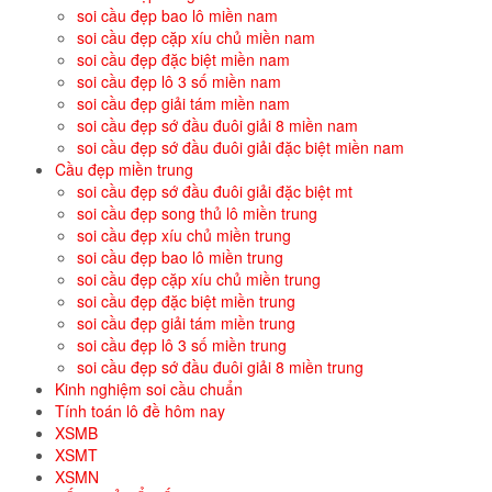
soi cầu đẹp bao lô miền nam
soi cầu đẹp cặp xíu chủ miền nam
soi cầu đẹp đặc biệt miền nam
soi cầu đẹp lô 3 số miền nam
soi cầu đẹp giải tám miền nam
soi cầu đẹp sớ đầu đuôi giải 8 miền nam
soi cầu đẹp sớ đầu đuôi giải đặc biệt miền nam
Cầu đẹp miền trung
soi cầu đẹp sớ đầu đuôi giải đặc biệt mt
soi cầu đẹp song thủ lô miền trung
soi cầu đẹp xíu chủ miền trung
soi cầu đẹp bao lô miền trung
soi cầu đẹp cặp xíu chủ miền trung
soi cầu đẹp đặc biệt miền trung
soi cầu đẹp giải tám miền trung
soi cầu đẹp lô 3 số miền trung
soi cầu đẹp sớ đầu đuôi giải 8 miền trung
Kinh nghiệm soi cầu chuẩn
Tính toán lô đề hôm nay
XSMB
XSMT
XSMN