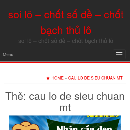
soi lô – chốt số đề – chốt
bạch thủ lô
soi lô – chốt số đề – chốt bạch thủ lô
Menu
Toggl
navig
HOME
»
CAU LO DE SIEU CHUAN MT
Thẻ:
cau lo de sieu chuan
mt