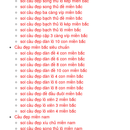
soi cầu đẹp song thủ lô kép miền bắc
soi cầu đẹp song thủ đề miền bắc
soi cầu đẹp ba càng víp miền bắc
soi cầu đẹp bạch thủ đề miền bắc
soi cầu đẹp bạch thủ lô kép miền bắc
soi cầu đẹp bạch thủ lô miền bắc
soi cầu đẹp cặp 3 càng víp miền bắc
soi cầu đẹp dàn lô 10 con miền bắc
Cầu đẹp miền bắc siêu chuẩn
soi cầu đẹp dàn đề 4 con miền bắc
soi cầu đẹp dàn đề 6 con miền bắc
soi cầu đẹp dàn đề 8 con miền bắc
soi cầu đẹp dàn đề 10 con miền bắc
soi cầu đẹp dàn lô 4 con miền bắc
soi cầu đẹp dàn lô 6 con miền bắc
soi cầu đẹp dàn lô 8 con miền bắc
soi cầu đẹp đề đầu đuôi miền bắc
soi cầu đẹp lô xiên 2 miền bắc
soi cầu đẹp lô xiên 3 miền bắc
soi cầu đẹp lô xiên 4 miền bắc
Cầu đẹp miền nam
soi cầu đẹp xíu chủ miền nam
soi cầu đẹp song thủ lô miền nam