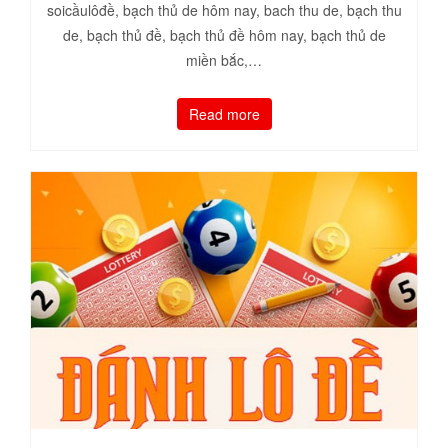
soicầulôđề, bạch thủ de hôm nay, bach thu de, bạch thu
de, bạch thủ đề, bạch thủ đề hôm nay, bạch thủ de
miền bắc,…
Read more