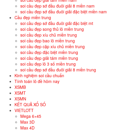
soi cầu đẹp giải tám miền nam
soi cầu đẹp sớ đầu đuôi giải 8 miền nam
soi cầu đẹp sớ đầu đuôi giải đặc biệt miền nam
Cầu đẹp miền trung
soi cầu đẹp sớ đầu đuôi giải đặc biệt mt
soi cầu đẹp song thủ lô miền trung
soi cầu đẹp xíu chủ miền trung
soi cầu đẹp bao lô miền trung
soi cầu đẹp cặp xíu chủ miền trung
soi cầu đẹp đặc biệt miền trung
soi cầu đẹp giải tám miền trung
soi cầu đẹp lô 3 số miền trung
soi cầu đẹp sớ đầu đuôi giải 8 miền trung
Kinh nghiệm soi cầu chuẩn
Tính toán lô đề hôm nay
XSMB
XSMT
XSMN
KẾT QUẢ XỔ SỐ
VIETLOTT
Mega 6×45
Max 3D
Max 4D