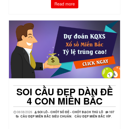
Read more
SOI CẦU ĐẸP DÀN ĐỀ
4 CON MIỀN BẮC
08/08/2026
SOI LÔ - CHỐT SỐ ĐỀ - CHỐT BẠCH THỦ LÔ
107
CẦU ĐẸP MIỀN BẮC SIÊU CHUẨN
,
CẦU ĐẸP MIỀN BẮC VÍP
,