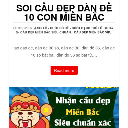
SOI CẦU ĐẸP DÀN ĐỀ
10 CON MIỀN BẮC
08/08/2026
SOI LÔ - CHỐT SỐ ĐỀ - CHỐT BẠCH THỦ LÔ
167
CẦU ĐẸP MIỀN BẮC SIÊU CHUẨN
,
CẦU ĐẸP MIỀN BẮC VÍP
,
tao dan de, dàn de 36 số, dàn de 36, dàn đề 36, dàn de
10 số bất bại, dàn de 36 số bất tử,…
Read more