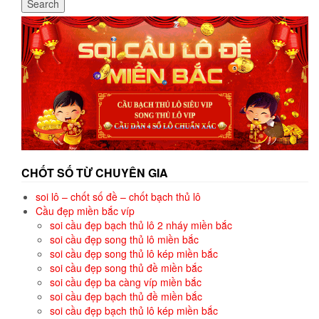
Search
CHỐT SỐ TỪ CHUYÊN GIA
soi lô – chốt số đề – chốt bạch thủ lô
Cầu đẹp miền bắc víp
soi cầu đẹp bạch thủ lô 2 nháy miền bắc
soi cầu đẹp song thủ lô miền bắc
soi cầu đẹp song thủ lô kép miền bắc
soi cầu đẹp song thủ đề miền bắc
soi cầu đẹp ba càng víp miền bắc
soi cầu đẹp bạch thủ đề miền bắc
soi cầu đẹp bạch thủ lô kép miền bắc