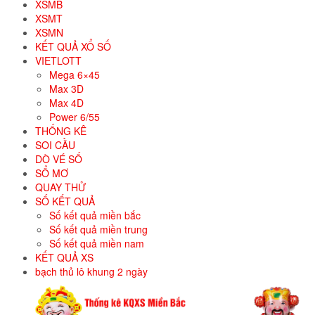
XSMB
XSMT
XSMN
KẾT QUẢ XỔ SỐ
VIETLOTT
Mega 6×45
Max 3D
Max 4D
Power 6/55
THỐNG KÊ
SOI CẦU
DÒ VÉ SỐ
SỔ MƠ
QUAY THỬ
SỐ KẾT QUẢ
Số kết quả miền bắc
Số kết quả miền trung
Số kết quả miền nam
KẾT QUẢ XS
bạch thủ lô khung 2 ngày