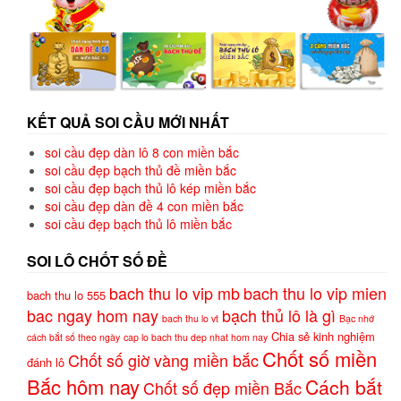
KẾT QUẢ SOI CẦU MỚI NHẤT
soi cầu đẹp dàn lô 8 con miền bắc
soi cầu đẹp bạch thủ đề miền bắc
soi cầu đẹp bạch thủ lô kép miền bắc
soi cầu đẹp dàn đề 4 con miền bắc
soi cầu đẹp bạch thủ lô miền bắc
SOI LÔ CHỐT SỐ ĐỀ
bach thu lo vip mb
bach thu lo vip mien
bach thu lo 555
bac ngay hom nay
bạch thủ lô là gì
bach thu lo vt
Bạc nhớ
Chia sẻ kinh nghiệm
cách bắt số theo ngày
cap lo bach thu dep nhat hom nay
Chốt số miền
Chốt số giờ vàng miền bắc
đánh lô
Bắc hôm nay
Cách bắt
Chốt số đẹp miền Bắc