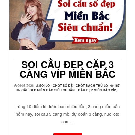
SOI CẦU ĐẸP CẶP 3
CÀNG VÍP MIỀN BẮC
06/08/2026
SOI LÔ - CHỐT SỐ ĐỀ - CHỐT BẠCH THỦ LÔ
167
CẦU ĐẸP MIỀN BẮC SIÊU CHUẨN
,
CẦU ĐẸP MIỀN BẮC VÍP
,
trúng 10 điểm lô được bao nhiêu tiền, 3 càng miền bắc
hôm nay, soi cau 3 cang mb, dự đoán 3 càng, nuoiloto
com…