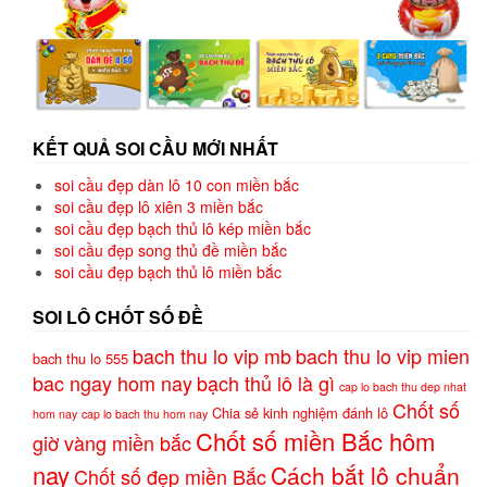
KẾT QUẢ SOI CẦU MỚI NHẤT
soi cầu đẹp dàn lô 10 con miền bắc
soi cầu đẹp lô xiên 3 miền bắc
soi cầu đẹp bạch thủ lô kép miền bắc
soi cầu đẹp song thủ đề miền bắc
soi cầu đẹp bạch thủ lô miền bắc
SOI LÔ CHỐT SỐ ĐỀ
bach thu lo vip mb
bach thu lo vip mien
bach thu lo 555
bac ngay hom nay
bạch thủ lô là gì
cap lo bach thu dep nhat
Chốt số
Chia sẻ kinh nghiệm đánh lô
hom nay
cap lo bach thu hom nay
Chốt số miền Bắc hôm
giờ vàng miền bắc
nay
Cách bắt lô chuẩn
Chốt số đẹp miền Bắc