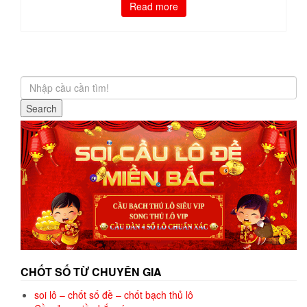
Read more
Search
CHỐT SỐ TỪ CHUYÊN GIA
soi lô – chốt số đề – chốt bạch thủ lô