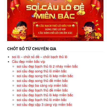
CHỐT SỐ TỪ CHUYÊN GIA
soi lô – chốt số đề – chốt bạch thủ lô
Cầu đẹp miền bắc víp
soi cầu đẹp bạch thủ lô 2 nháy miền bắc
soi cầu đẹp song thủ lô miền bắc
soi cầu đẹp song thủ lô kép miền bắc
soi cầu đẹp song thủ đề miền bắc
soi cầu đẹp ba càng víp miền bắc
soi cầu đẹp bạch thủ đề miền bắc
soi cầu đẹp bạch thủ lô kép miền bắc
soi cầu đẹp bạch thủ lô miền bắc
soi cầu đẹp cặp 3 càng víp miền bắc