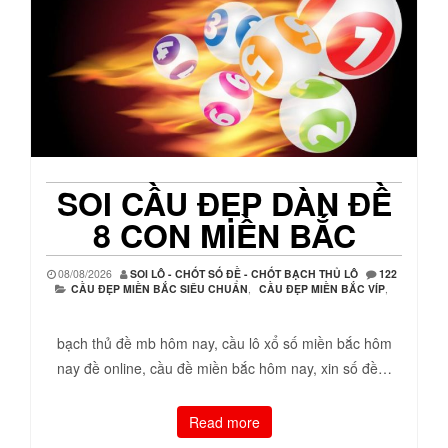
SOI CẦU ĐẸP DÀN ĐỀ
8 CON MIỀN BẮC
08/08/2026
SOI LÔ - CHỐT SỐ ĐỀ - CHỐT BẠCH THỦ LÔ
122
CẦU ĐẸP MIỀN BẮC SIÊU CHUẨN
,
CẦU ĐẸP MIỀN BẮC VÍP
,
bạch thủ đề mb hôm nay, cầu lô xổ số miền bắc hôm
nay đề online, cầu đề miền bắc hôm nay, xin số đề…
Read more