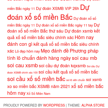
Dự
Dự đoán XSMB VIP 26h
miền Bắc ngày 11
đoán xổ số miền Bắc
Dự đoán xổ số
Dự
miền Bắc ngày 11
Dự đoán xổ số miền Bắc ngày 11 tay
đoán xổ số miền Bắc thứ sáu Dự đoán xsmb kết
Hôm nay
quả xổ số miền bắc siêu chính xác
đánh con gì
kết quả xổ số miền bắc siêu chính
Mẹo đánh đề
Phương pháp
xác
Lô đẹp hôm nay
soi cau mb
tính lô chuẩn đánh hàng ngày
soi cau xsmb
soi cầu dự đoán kqxsmb
Soi cầu Dự
soi cầu kết quả xổ số miền bắc
đoán XSMB chính xác 100
soi cầu xổ số miền bắc
soi xsmb
soi lô xiên chuẩn
xổ số miền bắc
xo so miền bắc
XSMB năm 2021
hôm nay
Xổ Số Miền Nam
PROUDLY POWERED BY
WORDPRESS
|
THEME:
ALPHA STORE