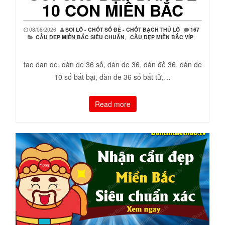
10 CON MIỀN BẮC
08/08/2026
SOI LÔ - CHỐT SỐ ĐỀ - CHỐT BẠCH THỦ LÔ
167
CẦU ĐẸP MIỀN BẮC SIÊU CHUẨN
,
CẦU ĐẸP MIỀN BẮC VÍP
,
tao dan de, dàn de 36 số, dàn de 36, dàn đề 36, dàn de
10 số bất bại, dàn de 36 số bất tử,…
Read more