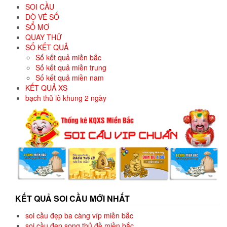
SOI CẦU
DÒ VÉ SỐ
SỔ MƠ
QUAY THỬ
SỐ KẾT QUẢ
Số kết quả miền bắc
Số kết quả miền trung
Số kết quả miền nam
KẾT QUẢ XS
bạch thủ lô khung 2 ngày
KẾT QUẢ SOI CẦU MỚI NHẤT
soi cầu đẹp ba càng víp miền bắc
soi cầu đẹp song thủ đề miền bắc