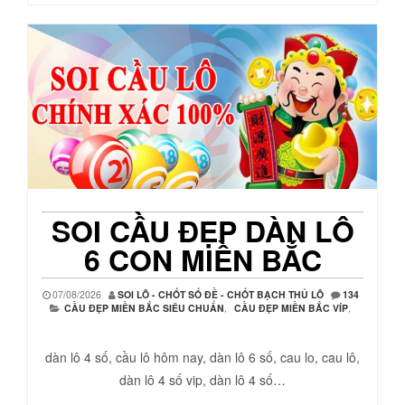
SOI CẦU ĐẸP DÀN LÔ
6 CON MIỀN BẮC
07/08/2026
SOI LÔ - CHỐT SỐ ĐỀ - CHỐT BẠCH THỦ LÔ
134
CẦU ĐẸP MIỀN BẮC SIÊU CHUẨN
,
CẦU ĐẸP MIỀN BẮC VÍP
,
dàn lô 4 số, cầu lô hôm nay, dàn lô 6 số, cau lo, cau lô,
dàn lô 4 số vip, dàn lô 4 số…