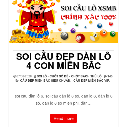
SOI CẦU ĐẸP DÀN LÔ
4 CON MIỀN BẮC
07/08/2026
SOI LÔ - CHỐT SỐ ĐỀ - CHỐT BẠCH THỦ LÔ
145
CẦU ĐẸP MIỀN BẮC SIÊU CHUẨN
,
CẦU ĐẸP MIỀN BẮC VÍP
,
soi cầu dàn lô 6, soi cầu dàn lô 6 số, dan lo 6, dàn lô 6
số, dan lo 6 so mien phi, dàn…
Read more