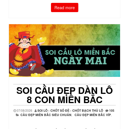
Read more
SOI CẦU ĐẸP DÀN LÔ
8 CON MIỀN BẮC
07/08/2026
SOI LÔ - CHỐT SỐ ĐỀ - CHỐT BẠCH THỦ LÔ
105
CẦU ĐẸP MIỀN BẮC SIÊU CHUẨN
,
CẦU ĐẸP MIỀN BẮC VÍP
,