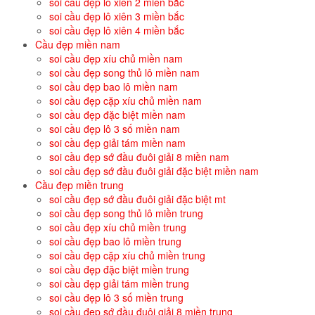
soi cầu đẹp lô xiên 2 miền bắc
soi cầu đẹp lô xiên 3 miền bắc
soi cầu đẹp lô xiên 4 miền bắc
Cầu đẹp miền nam
soi cầu đẹp xíu chủ miền nam
soi cầu đẹp song thủ lô miền nam
soi cầu đẹp bao lô miền nam
soi cầu đẹp cặp xíu chủ miền nam
soi cầu đẹp đặc biệt miền nam
soi cầu đẹp lô 3 số miền nam
soi cầu đẹp giải tám miền nam
soi cầu đẹp sớ đầu đuôi giải 8 miền nam
soi cầu đẹp sớ đầu đuôi giải đặc biệt miền nam
Cầu đẹp miền trung
soi cầu đẹp sớ đầu đuôi giải đặc biệt mt
soi cầu đẹp song thủ lô miền trung
soi cầu đẹp xíu chủ miền trung
soi cầu đẹp bao lô miền trung
soi cầu đẹp cặp xíu chủ miền trung
soi cầu đẹp đặc biệt miền trung
soi cầu đẹp giải tám miền trung
soi cầu đẹp lô 3 số miền trung
soi cầu đẹp sớ đầu đuôi giải 8 miền trung