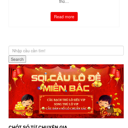
thủ…
Read more
Search
CHỐT SỐ TỪ CHUYÊN GIA