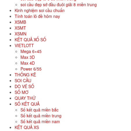
soi cầu đẹp sớ đầu đuôi giải 8 miền trung
Kinh nghiệm soi cầu chuẩn
Tính toán lô đề hôm nay
XSMB
XSMT
XSMN
KẾT QUẢ XỔ SỐ
VIETLOTT
Mega 6×45
Max 3D
Max 4D
Power 6/55
THỐNG KÊ
SOI CẦU
DÒ VÉ SỐ
SỔ MƠ
QUAY THỬ
SỐ KẾT QUẢ
Số kết quả miền bắc
Số kết quả miền trung
Số kết quả miền nam
KẾT QUẢ XS