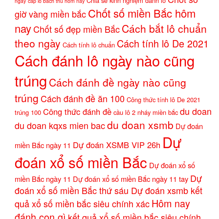
Chia sẻ kinh nghiệm đánh lô
ngày
cap lo bach thu hom nay
Chốt số miền Bắc hôm
giờ vàng miền bắc
nay
Cách bắt lô chuẩn
Chốt số đẹp miền Bắc
theo ngày
Cách tính lô De 2021
Cách tính lô chuẩn
Cách đánh lô ngày nào cũng
trúng
Cách đánh đề ngày nào cũng
trúng
Cách đánh đề ăn 100
Công thức tính lô De 2021
du doan
Công thức đánh đề
trúng 100
cầu lô 2 nháy miền bắc
du doan xsmb
du doan kqxs mien bac
Dự đoán
Dự
Dự đoán XSMB VIP 26h
miền Bắc ngày 11
đoán xổ số miền Bắc
Dự đoán xổ số
Dự
miền Bắc ngày 11
Dự đoán xổ số miền Bắc ngày 11 tay
đoán xổ số miền Bắc thứ sáu Dự đoán xsmb kết
Hôm nay
quả xổ số miền bắc siêu chính xác
đánh con gì
kết quả xổ số miền bắc siêu chính