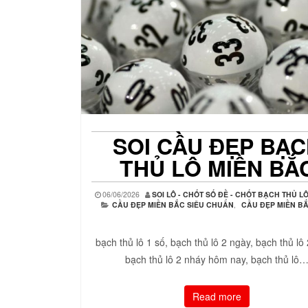
SOI CẦU ĐẸP BẠ
THỦ LÔ MIỀN BẮ
06/06/2026
SOI LÔ - CHỐT SỐ ĐỀ - CHỐT BẠCH THỦ L
CẦU ĐẸP MIỀN BẮC SIÊU CHUẨN
,
CẦU ĐẸP MIỀN BẮ
bạch thủ lô 1 số, bạch thủ lô 2 ngày, bạch thủ lô
bạch thủ lô 2 nháy hôm nay, bạch thủ lô
Read more