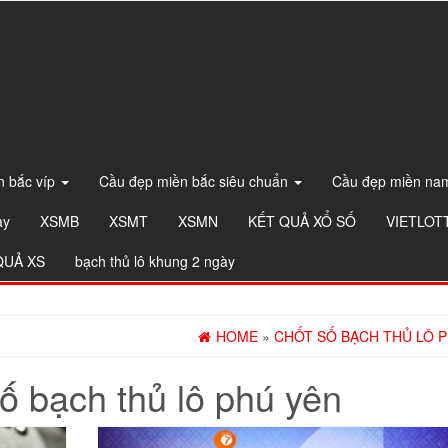
n bắc víp
Cầu đẹp miền bắc siêu chuẩn
Cầu đẹp miền n
ay
XSMB
XSMT
XSMN
KẾT QUẢ XỔ SỐ
VIETLOT
QUẢ XS
bạch thủ lô khung 2 ngày
HOME
»
CHỐT SỐ BẠCH THỦ LÔ 
số bạch thủ lô phú yên