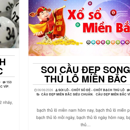
CH
SOI CẦU ĐẸP SON
C
THỦ LÔ MIỀN BẮC
Ô
153
C VÍP
,
06/06/2026
SOI LÔ - CHỐT SỐ ĐỀ - CHỐT BẠCH THỦ LÔ
CẦU ĐẸP MIỀN BẮC SIÊU CHUẨN
,
CẦU ĐẸP MIỀN BẮC V
 2 nháy,
…
bạch thủ lô miền nam hôm nay, bạch thủ lô miễn p
bạch thủ lô mỗi ngày, bạch thủ lô ngày hôm nay, b
thủ…