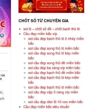
CHỐT SỐ TỪ CHUYÊN GIA
soi lô – chốt số đề – chốt bạch thủ lô
Cầu đẹp miền bắc víp
soi cầu đẹp bạch thủ lô 2 nháy miền
bắc
soi cầu đẹp song thủ lô miền bắc
soi cầu đẹp song thủ lô kép miền
G
bắc
soi cầu đẹp song thủ đề miền bắc
soi cầu đẹp ba càng víp miền bắc
soi cầu đẹp bạch thủ đề miền bắc
109
soi cầu đẹp bạch thủ lô kép miền
ÍP
,
bắc
soi cầu đẹp bạch thủ lô miền bắc
soi cầu đẹp cặp 3 càng víp miền
hí,
bắc
ạch
soi cầu đẹp dàn lô 10 con miền bắc
Cầu đẹp miền bắc siêu chuẩn