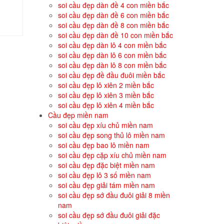
soi cầu đẹp dàn đề 4 con miền bắc
soi cầu đẹp dàn đề 6 con miền bắc
soi cầu đẹp dàn đề 8 con miền bắc
soi cầu đẹp dàn đề 10 con miền bắc
soi cầu đẹp dàn lô 4 con miền bắc
soi cầu đẹp dàn lô 6 con miền bắc
soi cầu đẹp dàn lô 8 con miền bắc
soi cầu đẹp đề đầu đuôi miền bắc
soi cầu đẹp lô xiên 2 miền bắc
soi cầu đẹp lô xiên 3 miền bắc
soi cầu đẹp lô xiên 4 miền bắc
Cầu đẹp miền nam
soi cầu đẹp xíu chủ miền nam
soi cầu đẹp song thủ lô miền nam
soi cầu đẹp bao lô miền nam
soi cầu đẹp cặp xíu chủ miền nam
soi cầu đẹp đặc biệt miền nam
soi cầu đẹp lô 3 số miền nam
soi cầu đẹp giải tám miền nam
soi cầu đẹp sớ đầu đuôi giải 8 miền
nam
soi cầu đẹp sớ đầu đuôi giải đặc