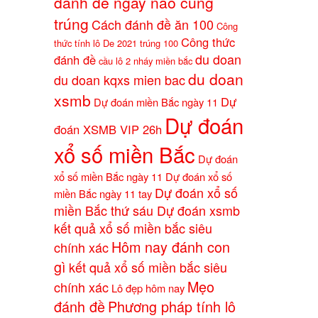
đánh đề ngày nào cũng
trúng
Cách đánh đề ăn 100
Công
Công thức
thức tính lô De 2021 trúng 100
du doan
đánh đề
cầu lô 2 nháy miền bắc
du doan
du doan kqxs mien bac
xsmb
Dự
Dự đoán miền Bắc ngày 11
Dự đoán
đoán XSMB VIP 26h
xổ số miền Bắc
Dự đoán
xổ số miền Bắc ngày 11
Dự đoán xổ số
Dự đoán xổ số
miền Bắc ngày 11 tay
miền Bắc thứ sáu Dự đoán xsmb
kết quả xổ số miền bắc siêu
Hôm nay đánh con
chính xác
gì
kết quả xổ số miền bắc siêu
Mẹo
chính xác
Lô đẹp hôm nay
đánh đề
Phương pháp tính lô