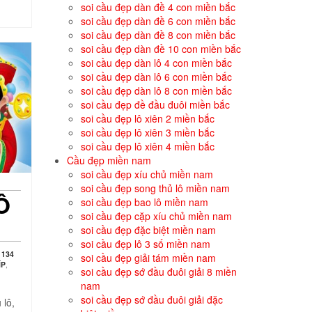
soi cầu đẹp dàn đề 4 con miền bắc
soi cầu đẹp dàn đề 6 con miền bắc
soi cầu đẹp dàn đề 8 con miền bắc
soi cầu đẹp dàn đề 10 con miền bắc
soi cầu đẹp dàn lô 4 con miền bắc
soi cầu đẹp dàn lô 6 con miền bắc
soi cầu đẹp dàn lô 8 con miền bắc
soi cầu đẹp đề đầu đuôi miền bắc
soi cầu đẹp lô xiên 2 miền bắc
soi cầu đẹp lô xiên 3 miền bắc
soi cầu đẹp lô xiên 4 miền bắc
Cầu đẹp miền nam
soi cầu đẹp xíu chủ miền nam
soi cầu đẹp song thủ lô miền nam
Ô
soi cầu đẹp bao lô miền nam
soi cầu đẹp cặp xíu chủ miền nam
soi cầu đẹp đặc biệt miền nam
soi cầu đẹp lô 3 số miền nam
134
soi cầu đẹp giải tám miền nam
ÍP
,
soi cầu đẹp sớ đầu đuôi giải 8 miền
nam
soi cầu đẹp sớ đầu đuôi giải đặc
 lô,