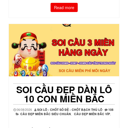
Read more
SOI CẦU ĐẸP DÀN LÔ
10 CON MIỀN BẮC
06/08/2026
SOI LÔ - CHỐT SỐ ĐỀ - CHỐT BẠCH THỦ LÔ
108
CẦU ĐẸP MIỀN BẮC SIÊU CHUẨN
,
CẦU ĐẸP MIỀN BẮC VÍP
,