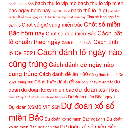
bach thu lo vip mb
bach thu lo vip mien
bach thu lo 555
bac ngay hom nay
bạch thủ lô là gì
bach thu lo vt
Bạc nhớ
Chia sẻ kinh nghiệm
cách bắt số theo ngày
cap lo bach thu dep nhat hom nay
Chốt số miền
Chốt số giờ vàng miền bắc
đánh lô
Bắc hôm nay
Cách bắt
Chốt số đẹp miền Bắc
lô chuẩn theo ngày
Cách tính
Cách tính lô chuẩn
Cách đánh lô ngày nào
lô De 2021
cũng trúng
Cách đánh đề ngày nào
cũng trúng
Cách đánh đề ăn 100
Công thức tính lô De
du
Công thức đánh đề
2021 trúng 100
cầu lô 2 nháy miền bắc
du doan xsmb
doan
du doan kqxs mien bac
Dự
Dự đoán miền Bắc ngày 11
đoán kết quả xổ số siêu chính xác hôm nay
Dự đoán xổ số
Dự đoán XSMB VIP 26h
miền Bắc
Dự đoán xổ số miền Bắc ngày 11
Dự đoán
Dự đoán xổ số miền Bắc
xổ số miền Bắc ngày 11 tay