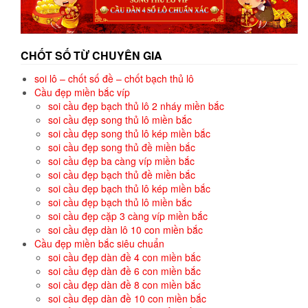
CHỐT SỐ TỪ CHUYÊN GIA
soi lô – chốt số đề – chốt bạch thủ lô
Cầu đẹp miền bắc víp
soi cầu đẹp bạch thủ lô 2 nháy miền bắc
soi cầu đẹp song thủ lô miền bắc
soi cầu đẹp song thủ lô kép miền bắc
soi cầu đẹp song thủ đề miền bắc
soi cầu đẹp ba càng víp miền bắc
soi cầu đẹp bạch thủ đề miền bắc
soi cầu đẹp bạch thủ lô kép miền bắc
soi cầu đẹp bạch thủ lô miền bắc
soi cầu đẹp cặp 3 càng víp miền bắc
soi cầu đẹp dàn lô 10 con miền bắc
Cầu đẹp miền bắc siêu chuẩn
soi cầu đẹp dàn đề 4 con miền bắc
soi cầu đẹp dàn đề 6 con miền bắc
soi cầu đẹp dàn đề 8 con miền bắc
soi cầu đẹp dàn đề 10 con miền bắc