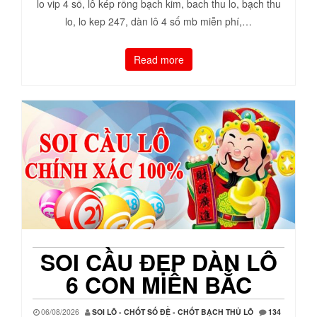
lo vip 4 số, lô kép rồng bạch kim, bach thu lo, bạch thu
lo, lo kep 247, dàn lô 4 số mb miễn phí,…
Read more
SOI CẦU ĐẸP DÀN LÔ
6 CON MIỀN BẮC
06/08/2026
SOI LÔ - CHỐT SỐ ĐỀ - CHỐT BẠCH THỦ LÔ
134