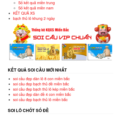
Số kết quả miền trung
Số kết quả miền nam
KẾT QUẢ XS
bạch thủ lô khung 2 ngày
KẾT QUẢ SOI CẦU MỚI NHẤT
soi cầu đẹp dàn lô 8 con miền bắc
soi cầu đẹp bạch thủ đề miền bắc
soi cầu đẹp bạch thủ lô kép miền bắc
soi cầu đẹp dàn đề 4 con miền bắc
soi cầu đẹp bạch thủ lô miền bắc
SOI LÔ CHỐT SỐ ĐỀ