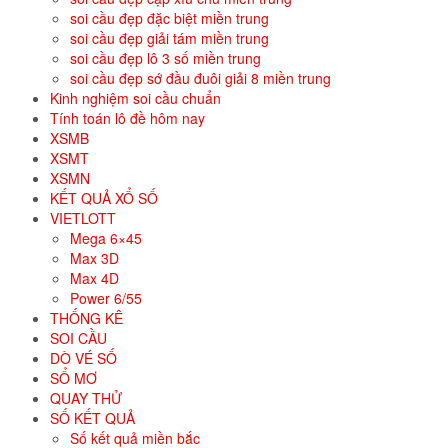
soi cầu đẹp đặc biệt miền trung
soi cầu đẹp giải tám miền trung
soi cầu đẹp lô 3 số miền trung
soi cầu đẹp sớ đầu đuôi giải 8 miền trung
Kinh nghiệm soi cầu chuẩn
Tính toán lô đề hôm nay
XSMB
XSMT
XSMN
KẾT QUẢ XỔ SỐ
VIETLOTT
Mega 6×45
Max 3D
Max 4D
Power 6/55
THỐNG KÊ
SOI CẦU
DÒ VÉ SỐ
SỔ MƠ
QUAY THỬ
SỐ KẾT QUẢ
Số kết quả miền bắc