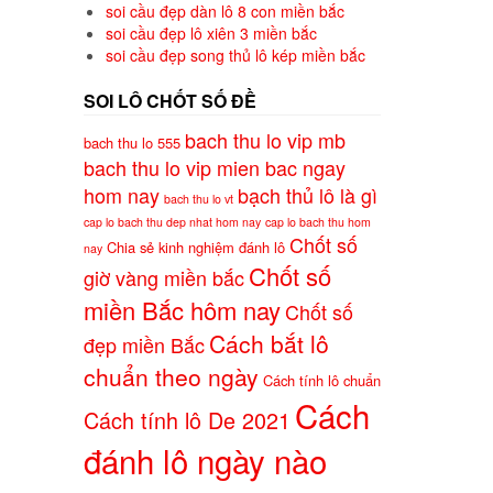
soi cầu đẹp dàn lô 8 con miền bắc
soi cầu đẹp lô xiên 3 miền bắc
soi cầu đẹp song thủ lô kép miền bắc
SOI LÔ CHỐT SỐ ĐỀ
bach thu lo vip mb
bach thu lo 555
bach thu lo vip mien bac ngay
hom nay
bạch thủ lô là gì
bach thu lo vt
cap lo bach thu dep nhat hom nay
cap lo bach thu hom
Chốt số
Chia sẻ kinh nghiệm đánh lô
nay
Chốt số
giờ vàng miền bắc
miền Bắc hôm nay
Chốt số
Cách bắt lô
đẹp miền Bắc
chuẩn theo ngày
Cách tính lô chuẩn
Cách
Cách tính lô De 2021
đánh lô ngày nào