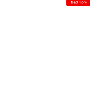
Read more