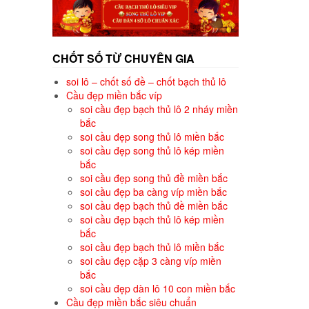
CHỐT SỐ TỪ CHUYÊN GIA
soi lô – chốt số đề – chốt bạch thủ lô
Cầu đẹp miền bắc víp
soi cầu đẹp bạch thủ lô 2 nháy miền
bắc
soi cầu đẹp song thủ lô miền bắc
soi cầu đẹp song thủ lô kép miền
bắc
soi cầu đẹp song thủ đề miền bắc
soi cầu đẹp ba càng víp miền bắc
soi cầu đẹp bạch thủ đề miền bắc
soi cầu đẹp bạch thủ lô kép miền
bắc
soi cầu đẹp bạch thủ lô miền bắc
soi cầu đẹp cặp 3 càng víp miền
bắc
soi cầu đẹp dàn lô 10 con miền bắc
Cầu đẹp miền bắc siêu chuẩn