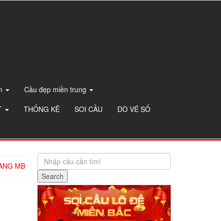
am
Cầu đẹp miền trung
T
THỐNG KÊ
SOI CẦU
DÒ VÉ SỐ
CANG MB
Search