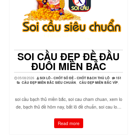
SOI CẦU ĐẸP ĐỀ ĐẦU
ĐUÔI MIỀN BẮC
05/08/2026
SOI LÔ - CHỐT SỐ ĐỀ - CHỐT BẠCH THỦ LÔ
151
CẦU ĐẸP MIỀN BẮC SIÊU CHUẨN
,
CẦU ĐẸP MIỀN BẮC VÍP
,
soi cầu bạch thủ miền bắc, soi cau cham chuan, xem lo
de, bạch thủ đề hôm nay, bắt lô đề chuẩn, soi cau lo…
Read more