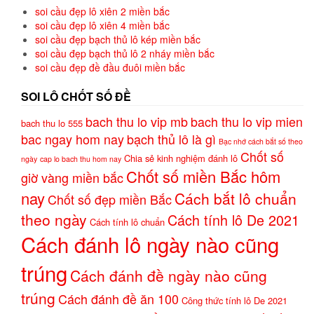
soi cầu đẹp lô xiên 2 miền bắc
soi cầu đẹp lô xiên 4 miền bắc
soi cầu đẹp bạch thủ lô kép miền bắc
soi cầu đẹp bạch thủ lô 2 nháy miền bắc
soi cầu đẹp đề đầu đuôi miền bắc
SOI LÔ CHỐT SỐ ĐỀ
bach thu lo vip mb
bach thu lo vip mien
bach thu lo 555
bac ngay hom nay
bạch thủ lô là gì
Bạc nhớ cách bắt số theo
Chốt số
Chia sẻ kinh nghiệm đánh lô
ngày
cap lo bach thu hom nay
Chốt số miền Bắc hôm
giờ vàng miền bắc
nay
Cách bắt lô chuẩn
Chốt số đẹp miền Bắc
theo ngày
Cách tính lô De 2021
Cách tính lô chuẩn
Cách đánh lô ngày nào cũng
trúng
Cách đánh đề ngày nào cũng
trúng
Cách đánh đề ăn 100
Công thức tính lô De 2021