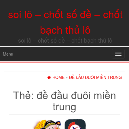
soi lô – chốt số đề – chốt
bạch thủ lô
soi lô – chốt số đề – chốt bạch thủ lô
Menu
Toggl
navig
HOME
»
ĐỀ ĐẦU ĐUÔI MIỀN TRUNG
Thẻ:
đề đầu đuôi miền
trung