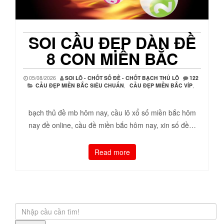
SOI CẦU ĐẸP DÀN ĐỀ
8 CON MIỀN BẮC
05/08/2026
SOI LÔ - CHỐT SỐ ĐỀ - CHỐT BẠCH THỦ LÔ
122
CẦU ĐẸP MIỀN BẮC SIÊU CHUẨN
,
CẦU ĐẸP MIỀN BẮC VÍP
,
bạch thủ đề mb hôm nay, cầu lô xổ số miền bắc hôm
nay đề online, cầu đề miền bắc hôm nay, xin số đề…
Read more