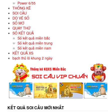
Power 6/55
THỐNG KÊ
SOI CẦU
DÒ VÉ SỐ
SỔ MƠ
QUAY THỬ
SỐ KẾT QUẢ
Số kết quả miền bắc
Số kết quả miền trung
Số kết quả miền nam
KẾT QUẢ XS
bạch thủ lô khung 2 ngày
KẾT QUẢ SOI CẦU MỚI NHẤT