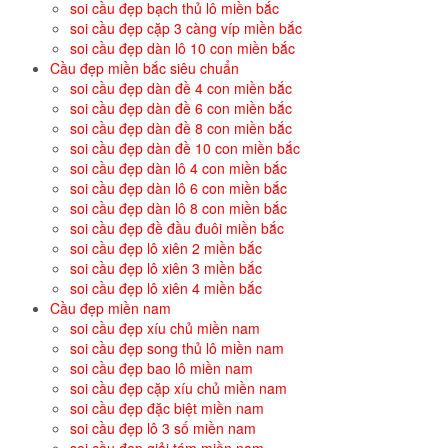
soi cầu đẹp bạch thủ lô miền bắc
soi cầu đẹp cặp 3 càng víp miền bắc
soi cầu đẹp dàn lô 10 con miền bắc
Cầu đẹp miền bắc siêu chuẩn
soi cầu đẹp dàn đề 4 con miền bắc
soi cầu đẹp dàn đề 6 con miền bắc
soi cầu đẹp dàn đề 8 con miền bắc
soi cầu đẹp dàn đề 10 con miền bắc
soi cầu đẹp dàn lô 4 con miền bắc
soi cầu đẹp dàn lô 6 con miền bắc
soi cầu đẹp dàn lô 8 con miền bắc
soi cầu đẹp đề đầu đuôi miền bắc
soi cầu đẹp lô xiên 2 miền bắc
soi cầu đẹp lô xiên 3 miền bắc
soi cầu đẹp lô xiên 4 miền bắc
Cầu đẹp miền nam
soi cầu đẹp xíu chủ miền nam
soi cầu đẹp song thủ lô miền nam
soi cầu đẹp bao lô miền nam
soi cầu đẹp cặp xíu chủ miền nam
soi cầu đẹp đặc biệt miền nam
soi cầu đẹp lô 3 số miền nam