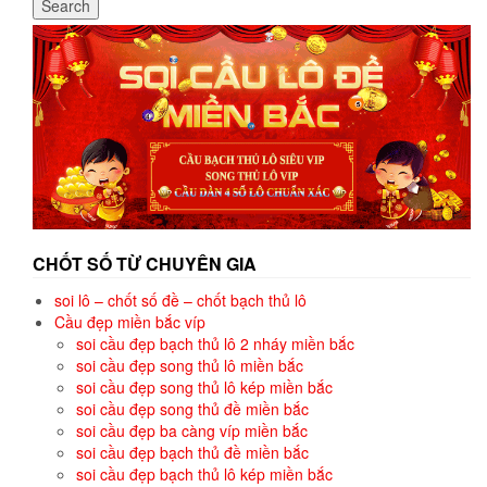
Search
CHỐT SỐ TỪ CHUYÊN GIA
soi lô – chốt số đề – chốt bạch thủ lô
Cầu đẹp miền bắc víp
soi cầu đẹp bạch thủ lô 2 nháy miền bắc
soi cầu đẹp song thủ lô miền bắc
soi cầu đẹp song thủ lô kép miền bắc
soi cầu đẹp song thủ đề miền bắc
soi cầu đẹp ba càng víp miền bắc
soi cầu đẹp bạch thủ đề miền bắc
soi cầu đẹp bạch thủ lô kép miền bắc