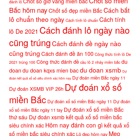
Chốt số miền
Chốt số giờ vàng miền bắc
đánh lô
Bắc hôm nay
Cách bắt
Chốt số đẹp miền Bắc
lô chuẩn theo ngày
Cách tính
Cách tính lô chuẩn
Cách đánh lô ngày nào
lô De 2021
cũng trúng
Cách đánh đề ngày nào
cũng trúng
Cách đánh đề ăn 100
Công thức tính lô De
du
Công thức đánh đề
2021 trúng 100
cầu lô 2 nháy miền bắc
du doan xsmb
doan
du doan kqxs mien bac
Dự
Dự đoán miền Bắc ngày 11
đoán kết quả xổ số siêu chính xác hôm nay
Dự đoán xổ số
Dự đoán XSMB VIP 26h
miền Bắc
Dự đoán xổ số miền Bắc ngày 11
Dự đoán
Dự đoán xổ số miền Bắc
xổ số miền Bắc ngày 11 tay
thứ sáu Dự đoán xsmb kết quả xổ số miền bắc
Hôm nay đánh con gì
siêu chính xác
kết quả xổ
Mẹo
số miền bắc siêu chính xác
Lô đẹp hôm nay