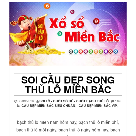
SOI CẦU ĐẸP SONG
THỦ LÔ MIỀN BẮC
06/08/2026
SOI LÔ - CHỐT SỐ ĐỀ - CHỐT BẠCH THỦ LÔ
109
CẦU ĐẸP MIỀN BẮC SIÊU CHUẨN
,
CẦU ĐẸP MIỀN BẮC VÍP
,
bạch thủ lô miền nam hôm nay, bạch thủ lô miễn phí,
bạch thủ lô mỗi ngày, bạch thủ lô ngày hôm nay, bạch