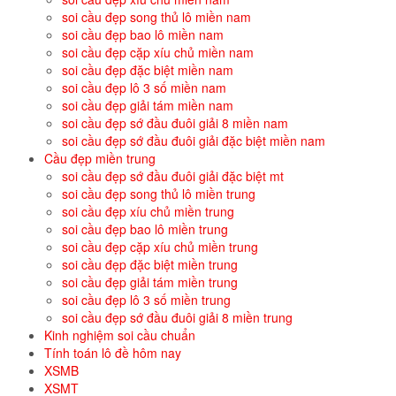
soi cầu đẹp song thủ lô miền nam
soi cầu đẹp bao lô miền nam
soi cầu đẹp cặp xíu chủ miền nam
soi cầu đẹp đặc biệt miền nam
soi cầu đẹp lô 3 số miền nam
soi cầu đẹp giải tám miền nam
soi cầu đẹp sớ đầu đuôi giải 8 miền nam
soi cầu đẹp sớ đầu đuôi giải đặc biệt miền nam
Cầu đẹp miền trung
soi cầu đẹp sớ đầu đuôi giải đặc biệt mt
soi cầu đẹp song thủ lô miền trung
soi cầu đẹp xíu chủ miền trung
soi cầu đẹp bao lô miền trung
soi cầu đẹp cặp xíu chủ miền trung
soi cầu đẹp đặc biệt miền trung
soi cầu đẹp giải tám miền trung
soi cầu đẹp lô 3 số miền trung
soi cầu đẹp sớ đầu đuôi giải 8 miền trung
Kinh nghiệm soi cầu chuẩn
Tính toán lô đề hôm nay
XSMB
XSMT