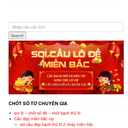
Search
CHỐT SỐ TỪ CHUYÊN GIA
soi lô – chốt số đề – chốt bạch thủ lô
Cầu đẹp miền bắc víp
soi cầu đẹp bạch thủ lô 2 nháy miền bắc