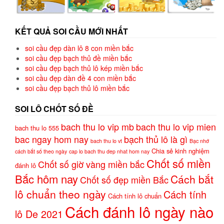
KẾT QUẢ SOI CẦU MỚI NHẤT
soi cầu đẹp dàn lô 8 con miền bắc
soi cầu đẹp bạch thủ đề miền bắc
soi cầu đẹp bạch thủ lô kép miền bắc
soi cầu đẹp dàn đề 4 con miền bắc
soi cầu đẹp bạch thủ lô miền bắc
SOI LÔ CHỐT SỐ ĐỀ
bach thu lo vip mb
bach thu lo vip mien
bach thu lo 555
bac ngay hom nay
bạch thủ lô là gì
bach thu lo vt
Bạc nhớ
Chia sẻ kinh nghiệm
cách bắt số theo ngày
cap lo bach thu dep nhat hom nay
Chốt số miền
Chốt số giờ vàng miền bắc
đánh lô
Bắc hôm nay
Cách bắt
Chốt số đẹp miền Bắc
lô chuẩn theo ngày
Cách tính
Cách tính lô chuẩn
Cách đánh lô ngày nào
lô De 2021