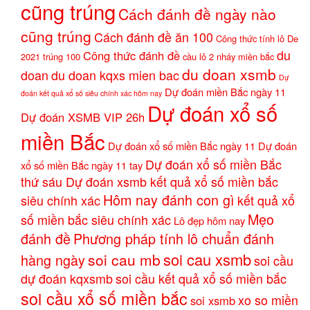
cũng trúng
Cách đánh đề ngày nào
cũng trúng
Cách đánh đề ăn 100
Công thức tính lô De
du
Công thức đánh đề
2021 trúng 100
cầu lô 2 nháy miền bắc
du doan xsmb
doan
du doan kqxs mien bac
Dự
Dự đoán miền Bắc ngày 11
đoán kết quả xổ số siêu chính xác hôm nay
Dự đoán xổ số
Dự đoán XSMB VIP 26h
miền Bắc
Dự đoán xổ số miền Bắc ngày 11
Dự đoán
Dự đoán xổ số miền Bắc
xổ số miền Bắc ngày 11 tay
thứ sáu Dự đoán xsmb kết quả xổ số miền bắc
Hôm nay đánh con gì
siêu chính xác
kết quả xổ
Mẹo
số miền bắc siêu chính xác
Lô đẹp hôm nay
đánh đề
Phương pháp tính lô chuẩn đánh
soi cau xsmb
soi cau mb
hàng ngày
soi cầu
dự đoán kqxsmb
soi cầu kết quả xổ số miền bắc
soi cầu xổ số miền bắc
xo so miền
soi xsmb