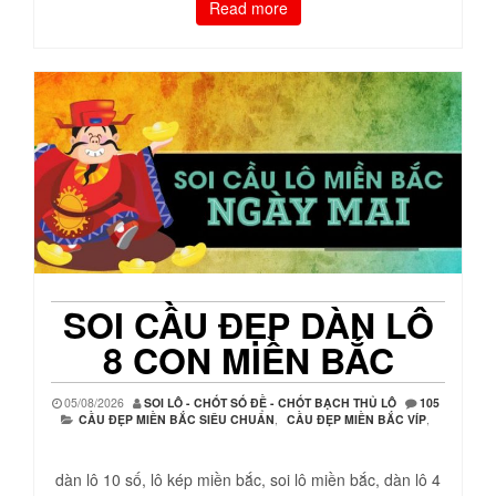
Read more
SOI CẦU ĐẸP DÀN LÔ
8 CON MIỀN BẮC
05/08/2026
SOI LÔ - CHỐT SỐ ĐỀ - CHỐT BẠCH THỦ LÔ
105
CẦU ĐẸP MIỀN BẮC SIÊU CHUẨN
,
CẦU ĐẸP MIỀN BẮC VÍP
,
dàn lô 10 số, lô kép miền bắc, soi lô miền bắc, dàn lô 4