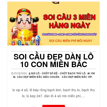
SOI CẦU ĐẸP DÀN LÔ
10 CON MIỀN BẮC
05/08/2026
SOI LÔ - CHỐT SỐ ĐỀ - CHỐT BẠCH THỦ LÔ
108
CẦU ĐẸP MIỀN BẮC SIÊU CHUẨN
,
CẦU ĐẸP MIỀN BẮC VÍP
,
lo vip 4 số, lô kép rồng bạch kim, bach thu lo, bạch thu
lo, lo kep 247, dàn lô 4 số mb miễn phí,…