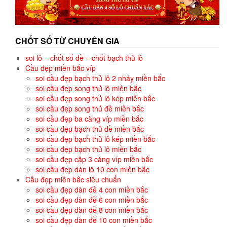
CHỐT SỐ TỪ CHUYÊN GIA
soi lô – chốt số đề – chốt bạch thủ lô
Cầu đẹp miền bắc víp
soi cầu đẹp bạch thủ lô 2 nháy miền bắc
soi cầu đẹp song thủ lô miền bắc
soi cầu đẹp song thủ lô kép miền bắc
soi cầu đẹp song thủ đề miền bắc
soi cầu đẹp ba càng víp miền bắc
soi cầu đẹp bạch thủ đề miền bắc
soi cầu đẹp bạch thủ lô kép miền bắc
soi cầu đẹp bạch thủ lô miền bắc
soi cầu đẹp cặp 3 càng víp miền bắc
soi cầu đẹp dàn lô 10 con miền bắc
Cầu đẹp miền bắc siêu chuẩn
soi cầu đẹp dàn đề 4 con miền bắc
soi cầu đẹp dàn đề 6 con miền bắc
soi cầu đẹp dàn đề 8 con miền bắc
soi cầu đẹp dàn đề 10 con miền bắc