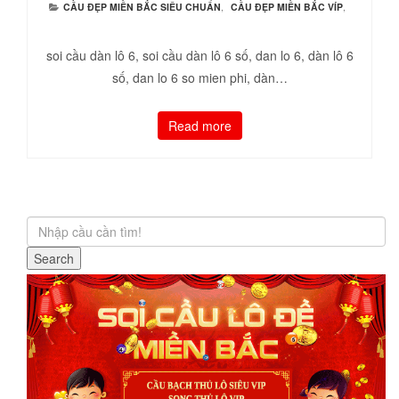
CẦU ĐẸP MIỀN BẮC SIÊU CHUẨN
,
CẦU ĐẸP MIỀN BẮC VÍP
,
soi cầu dàn lô 6, soi cầu dàn lô 6 số, dan lo 6, dàn lô 6
số, dan lo 6 so mien phi, dàn…
Read more
Search