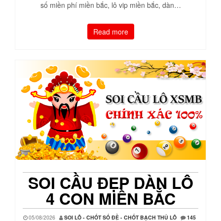
số miền phí miền bắc, lô vip miền bắc, dàn…
Read more
SOI CẦU ĐẸP DÀN LÔ
4 CON MIỀN BẮC
05/08/2026
SOI LÔ - CHỐT SỐ ĐỀ - CHỐT BẠCH THỦ LÔ
145