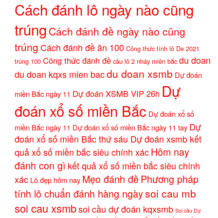
Cách đánh lô ngày nào cũng
trúng
Cách đánh đề ngày nào cũng
trúng
Cách đánh đề ăn 100
Công thức tính lô De 2021
du doan
Công thức đánh đề
trúng 100
cầu lô 2 nháy miền bắc
du doan xsmb
du doan kqxs mien bac
Dự đoán
Dự
Dự đoán XSMB VIP 26h
miền Bắc ngày 11
đoán xổ số miền Bắc
Dự đoán xổ số
Dự
miền Bắc ngày 11
Dự đoán xổ số miền Bắc ngày 11 tay
đoán xổ số miền Bắc thứ sáu Dự đoán xsmb kết
Hôm nay
quả xổ số miền bắc siêu chính xác
đánh con gì
kết quả xổ số miền bắc siêu chính
Mẹo đánh đề
Phương pháp
xác
Lô đẹp hôm nay
soi cau mb
tính lô chuẩn đánh hàng ngày
soi cau xsmb
soi cầu dự đoán kqxsmb
Soi cầu Dự