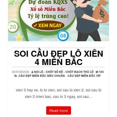
SOI CẦU ĐẸP LÔ XIÊN
4 MIỀN BẮC
05/08/2026
SOI LÔ - CHỐT SỐ ĐỀ - CHỐT BẠCH THỦ LÔ
163
CẦU ĐẸP MIỀN BẮC SIÊU CHUẨN
,
CẦU ĐẸP MIỀN BẮC VÍP
,
xien 3 hay ve, lo to xien, soi cau lo xien 2, soi cau lo
xien 2 mien bac, cau lo 3 ngay, soi cau…
Read more