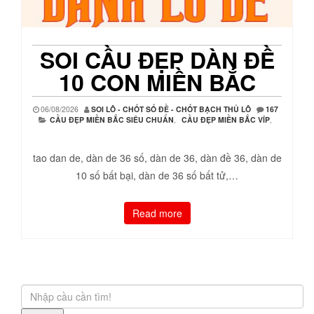
SOI CẦU ĐẸP DÀN ĐỀ
10 CON MIỀN BẮC
06/08/2026
SOI LÔ - CHỐT SỐ ĐỀ - CHỐT BẠCH THỦ LÔ
167
CẦU ĐẸP MIỀN BẮC SIÊU CHUẨN
,
CẦU ĐẸP MIỀN BẮC VÍP
,
tao dan de, dàn de 36 số, dàn de 36, dàn đề 36, dàn de
10 số bất bại, dàn de 36 số bất tử,…
Read more