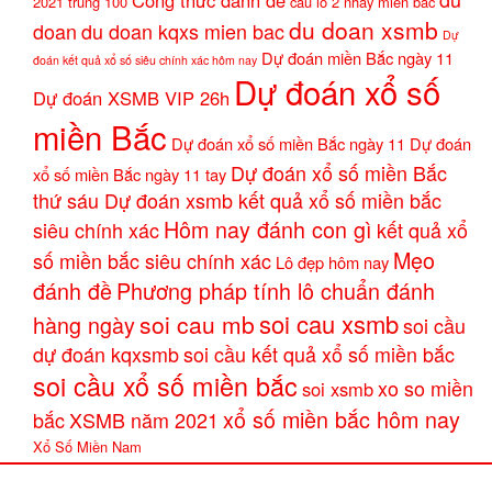
2021 trúng 100
cầu lô 2 nháy miền bắc
du doan xsmb
doan
du doan kqxs mien bac
Dự
Dự đoán miền Bắc ngày 11
đoán kết quả xổ số siêu chính xác hôm nay
Dự đoán xổ số
Dự đoán XSMB VIP 26h
miền Bắc
Dự đoán xổ số miền Bắc ngày 11
Dự đoán
Dự đoán xổ số miền Bắc
xổ số miền Bắc ngày 11 tay
thứ sáu Dự đoán xsmb kết quả xổ số miền bắc
Hôm nay đánh con gì
siêu chính xác
kết quả xổ
Mẹo
số miền bắc siêu chính xác
Lô đẹp hôm nay
đánh đề
Phương pháp tính lô chuẩn đánh
soi cau xsmb
soi cau mb
hàng ngày
soi cầu
dự đoán kqxsmb
soi cầu kết quả xổ số miền bắc
soi cầu xổ số miền bắc
xo so miền
soi xsmb
xổ số miền bắc hôm nay
bắc
XSMB năm 2021
Xổ Số Miền Nam