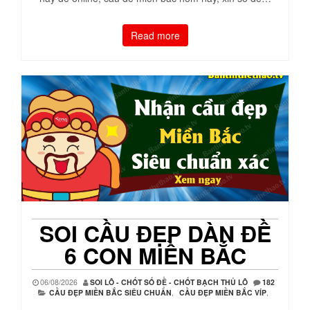
Read more
SOI CẦU ĐẸP DÀN ĐỀ
6 CON MIỀN BẮC
06/08/2026
SOI LÔ - CHỐT SỐ ĐỀ - CHỐT BẠCH THỦ LÔ
182
CẦU ĐẸP MIỀN BẮC SIÊU CHUẨN
,
CẦU ĐẸP MIỀN BẮC VÍP
,