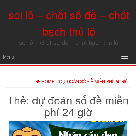
soi lô – chốt số đề – chốt
bạch thủ lô
soi lô – chốt số đề – chốt bạch thủ lô
Menu
Toggl
navig
HOME
»
DỰ ĐOÁN SỐ ĐỀ MIỄN PHÍ 24 GIỜ
Thẻ:
dự đoán số đề miễn
phí 24 giờ