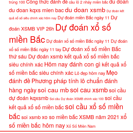
du doan
Công thức đánh đề
trúng 100
cầu lô 2 nháy miền bắc
du doan xsmb
du doan kqxs mien bac
Dự đoán kết
Dự
Dự đoán miền Bắc ngày 11
quả xổ số siêu chính xác hôm nay
Dự đoán xổ số
đoán XSMB VIP 26h
miền Bắc
Dự đoán xổ số miền Bắc ngày 11
Dự đoán
Dự đoán xổ số miền Bắc
xổ số miền Bắc ngày 11 tay
thứ sáu Dự đoán xsmb kết quả xổ số miền bắc
Hôm nay đánh con gì
siêu chính xác
kết quả xổ
Mẹo
số miền bắc siêu chính xác
Lô đẹp hôm nay
đánh đề
Phương pháp tính lô chuẩn đánh
soi cau xsmb
soi cau mb
hàng ngày
soi cầu
dự đoán kqxsmb
soi cầu
Soi cầu Dự đoán XSMB chính xác 100
soi cầu xổ số miền
kết quả xổ số miền bắc
bắc
xổ
xo so miền bắc
XSMB năm 2021
soi xsmb
số miền bắc hôm nay
Xổ Số Miền Nam