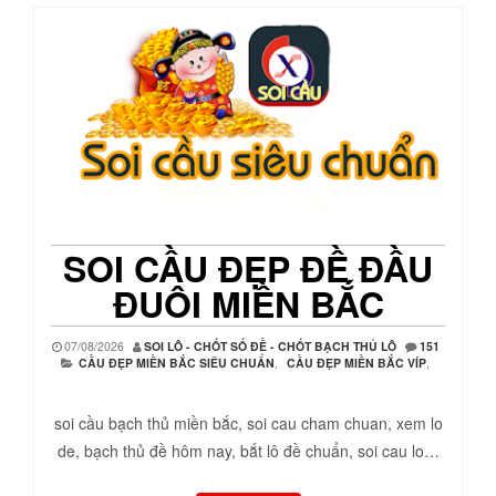
SOI CẦU ĐẸP ĐỀ ĐẦU
ĐUÔI MIỀN BẮC
07/08/2026
SOI LÔ - CHỐT SỐ ĐỀ - CHỐT BẠCH THỦ LÔ
151
CẦU ĐẸP MIỀN BẮC SIÊU CHUẨN
,
CẦU ĐẸP MIỀN BẮC VÍP
,
soi cầu bạch thủ miền bắc, soi cau cham chuan, xem lo
de, bạch thủ đề hôm nay, bắt lô đề chuẩn, soi cau lo…