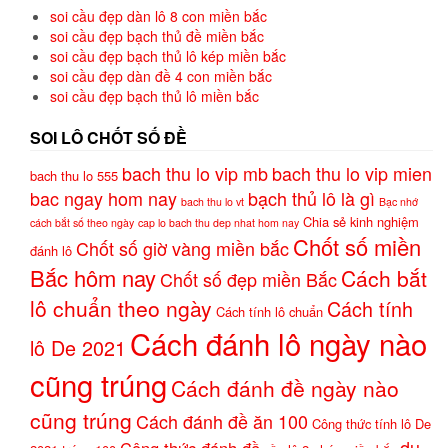
soi cầu đẹp dàn lô 8 con miền bắc
soi cầu đẹp bạch thủ đề miền bắc
soi cầu đẹp bạch thủ lô kép miền bắc
soi cầu đẹp dàn đề 4 con miền bắc
soi cầu đẹp bạch thủ lô miền bắc
SOI LÔ CHỐT SỐ ĐỀ
bach thu lo vip mb
bach thu lo vip mien
bach thu lo 555
bac ngay hom nay
bạch thủ lô là gì
bach thu lo vt
Bạc nhớ
Chia sẻ kinh nghiệm
cách bắt số theo ngày
cap lo bach thu dep nhat hom nay
Chốt số miền
Chốt số giờ vàng miền bắc
đánh lô
Bắc hôm nay
Cách bắt
Chốt số đẹp miền Bắc
lô chuẩn theo ngày
Cách tính
Cách tính lô chuẩn
Cách đánh lô ngày nào
lô De 2021
cũng trúng
Cách đánh đề ngày nào
cũng trúng
Cách đánh đề ăn 100
Công thức tính lô De
du
Công thức đánh đề