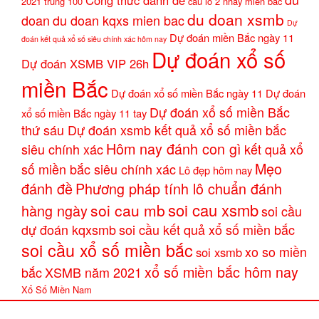
2021 trúng 100
cầu lô 2 nháy miền bắc
du doan xsmb
doan
du doan kqxs mien bac
Dự
Dự đoán miền Bắc ngày 11
đoán kết quả xổ số siêu chính xác hôm nay
Dự đoán xổ số
Dự đoán XSMB VIP 26h
miền Bắc
Dự đoán xổ số miền Bắc ngày 11
Dự đoán
Dự đoán xổ số miền Bắc
xổ số miền Bắc ngày 11 tay
thứ sáu Dự đoán xsmb kết quả xổ số miền bắc
Hôm nay đánh con gì
siêu chính xác
kết quả xổ
Mẹo
số miền bắc siêu chính xác
Lô đẹp hôm nay
đánh đề
Phương pháp tính lô chuẩn đánh
soi cau xsmb
soi cau mb
hàng ngày
soi cầu
dự đoán kqxsmb
soi cầu kết quả xổ số miền bắc
soi cầu xổ số miền bắc
xo so miền
soi xsmb
xổ số miền bắc hôm nay
bắc
XSMB năm 2021
Xổ Số Miền Nam