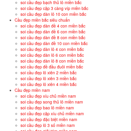
soi cầu đẹp bạch thủ lô miền bắc
soi cầu đẹp cặp 3 càng víp miền bắc
soi cầu đẹp dàn lô 10 con miền bắc
Cầu đẹp miền bắc siêu chuẩn
soi cầu đẹp dàn đề 4 con miền bắc
soi cầu đẹp dàn đề 6 con miền bắc
soi cầu đẹp dàn đề 8 con miền bắc
soi cầu đẹp dàn đề 10 con miền bắc
soi cầu đẹp dàn lô 4 con miền bắc
soi cầu đẹp dàn lô 6 con miền bắc
soi cầu đẹp dàn lô 8 con miền bắc
soi cầu đẹp đề đầu đuôi miền bắc
soi cầu đẹp lô xiên 2 miền bắc
soi cầu đẹp lô xiên 3 miền bắc
soi cầu đẹp lô xiên 4 miền bắc
Cầu đẹp miền nam
soi cầu đẹp xíu chủ miền nam
soi cầu đẹp song thủ lô miền nam
soi cầu đẹp bao lô miền nam
soi cầu đẹp cặp xíu chủ miền nam
soi cầu đẹp đặc biệt miền nam
soi cầu đẹp lô 3 số miền nam