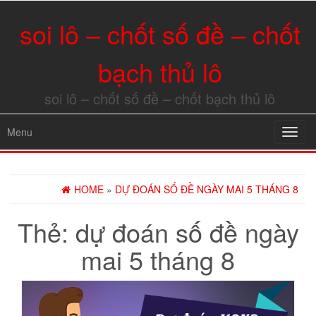
soi lô – chốt số đề – chốt
bạch thủ lô
soi lô – chốt số đề – chốt bạch thủ lô
Menu
Toggl
navig
HOME
»
DỰ ĐOÁN SỐ ĐỀ NGÀY MAI 5 THÁNG 8
Thẻ:
dự đoán số đề ngày
mai 5 tháng 8