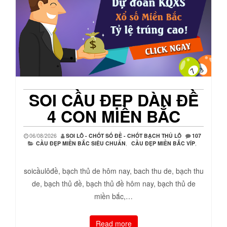
SOI CẦU ĐẸP DÀN ĐỀ
4 CON MIỀN BẮC
06/08/2026
SOI LÔ - CHỐT SỐ ĐỀ - CHỐT BẠCH THỦ LÔ
107
CẦU ĐẸP MIỀN BẮC SIÊU CHUẨN
,
CẦU ĐẸP MIỀN BẮC VÍP
,
soicầulôđề, bạch thủ de hôm nay, bach thu de, bạch thu
de, bạch thủ đề, bạch thủ đề hôm nay, bạch thủ de
miền bắc,…
Read more