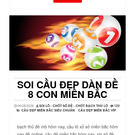
SOI CẦU ĐẸP DÀN ĐỀ
8 CON MIỀN BẮC
06/08/2026
SOI LÔ - CHỐT SỐ ĐỀ - CHỐT BẠCH THỦ LÔ
122
CẦU ĐẸP MIỀN BẮC SIÊU CHUẨN
,
CẦU ĐẸP MIỀN BẮC VÍP
,
bạch thủ đề mb hôm nay, cầu lô xổ số miền bắc hôm
nay đề online, cầu đề miền bắc hôm nay, xin số đề…