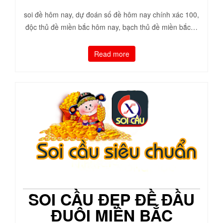
soi đề hôm nay, dự đoán số đề hôm nay chính xác 100,
độc thủ đề miền bắc hôm nay, bạch thủ đề miền bắc…
Read more
SOI CẦU ĐẸP ĐỀ ĐẦU
ĐUÔI MIỀN BẮC