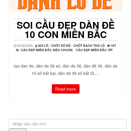
SOI CẦU ĐẸP DÀN ĐỀ
10 CON MIỀN BẮC
06/08/2026
SOI LÔ - CHỐT SỐ ĐỀ - CHỐT BẠCH THỦ LÔ
167
CẦU ĐẸP MIỀN BẮC SIÊU CHUẨN
,
CẦU ĐẸP MIỀN BẮC VÍP
,
tao dan de, dàn de 36 số, dàn de 36, dàn đề 36, dàn de
10 số bất bại, dàn de 36 số bất tử,…
Read more