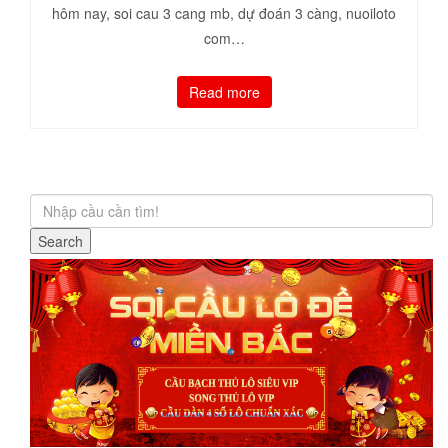
hôm nay, soi cau 3 cang mb, dự đoán 3 càng, nuoiloto
com…
Read more
Search