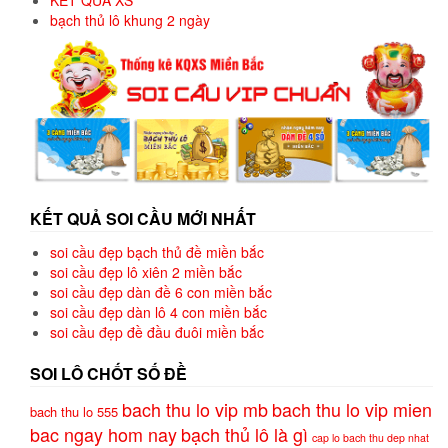
KẾT QUẢ XS
bạch thủ lô khung 2 ngày
KẾT QUẢ SOI CẦU MỚI NHẤT
soi cầu đẹp bạch thủ đề miền bắc
soi cầu đẹp lô xiên 2 miền bắc
soi cầu đẹp dàn đề 6 con miền bắc
soi cầu đẹp dàn lô 4 con miền bắc
soi cầu đẹp đề đầu đuôi miền bắc
SOI LÔ CHỐT SỐ ĐỀ
bach thu lo vip mb
bach thu lo vip mien
bach thu lo 555
bac ngay hom nay
bạch thủ lô là gì
cap lo bach thu dep nhat