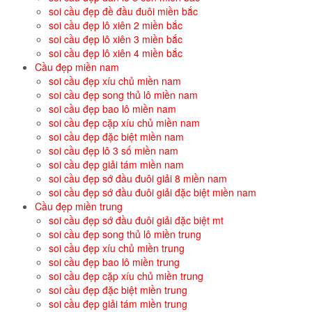
soi cầu đẹp đề đầu đuôi miền bắc
soi cầu đẹp lô xiên 2 miền bắc
soi cầu đẹp lô xiên 3 miền bắc
soi cầu đẹp lô xiên 4 miền bắc
Cầu đẹp miền nam
soi cầu đẹp xíu chủ miền nam
soi cầu đẹp song thủ lô miền nam
soi cầu đẹp bao lô miền nam
soi cầu đẹp cặp xíu chủ miền nam
soi cầu đẹp đặc biệt miền nam
soi cầu đẹp lô 3 số miền nam
soi cầu đẹp giải tám miền nam
soi cầu đẹp sớ đầu đuôi giải 8 miền nam
soi cầu đẹp sớ đầu đuôi giải đặc biệt miền nam
Cầu đẹp miền trung
soi cầu đẹp sớ đầu đuôi giải đặc biệt mt
soi cầu đẹp song thủ lô miền trung
soi cầu đẹp xíu chủ miền trung
soi cầu đẹp bao lô miền trung
soi cầu đẹp cặp xíu chủ miền trung
soi cầu đẹp đặc biệt miền trung
soi cầu đẹp giải tám miền trung