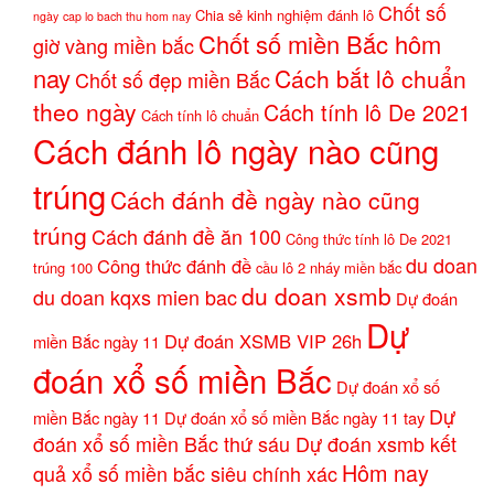
Chốt số
Chia sẻ kinh nghiệm đánh lô
ngày
cap lo bach thu hom nay
Chốt số miền Bắc hôm
giờ vàng miền bắc
nay
Cách bắt lô chuẩn
Chốt số đẹp miền Bắc
theo ngày
Cách tính lô De 2021
Cách tính lô chuẩn
Cách đánh lô ngày nào cũng
trúng
Cách đánh đề ngày nào cũng
trúng
Cách đánh đề ăn 100
Công thức tính lô De 2021
du doan
Công thức đánh đề
trúng 100
cầu lô 2 nháy miền bắc
du doan xsmb
du doan kqxs mien bac
Dự đoán
Dự
Dự đoán XSMB VIP 26h
miền Bắc ngày 11
đoán xổ số miền Bắc
Dự đoán xổ số
Dự
miền Bắc ngày 11
Dự đoán xổ số miền Bắc ngày 11 tay
đoán xổ số miền Bắc thứ sáu Dự đoán xsmb kết
Hôm nay
quả xổ số miền bắc siêu chính xác