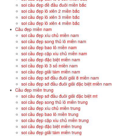
soi cầu đẹp đề đầu đuôi miền bắc
soi cầu đẹp lô xiên 2 miền bắc
soi cầu đẹp lô xiên 3 miền bắc
soi cầu đẹp lô xiên 4 miền bắc
Cầu đẹp miền nam
soi cầu đẹp xíu chủ miền nam
soi cầu đẹp song thủ lô miền nam
soi cầu đẹp bao lô miền nam
soi cầu đẹp cặp xíu chủ miền nam
soi cầu đẹp đặc biệt miền nam
soi cầu đẹp lô 3 số miền nam
soi cầu đẹp giải tám miền nam
soi cầu đẹp sớ đầu đuôi giải 8 miền nam
soi cầu đẹp sớ đầu đuôi giải đặc biệt miền nam
Cầu đẹp miền trung
soi cầu đẹp sớ đầu đuôi giải đặc biệt mt
soi cầu đẹp song thủ lô miền trung
soi cầu đẹp xíu chủ miền trung
soi cầu đẹp bao lô miền trung
soi cầu đẹp cặp xíu chủ miền trung
soi cầu đẹp đặc biệt miền trung
soi cầu đẹp giải tám miền trung