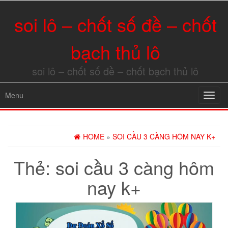
soi lô – chốt số đề – chốt
bạch thủ lô
soi lô – chốt số đề – chốt bạch thủ lô
Menu
Toggl
navig
HOME
»
SOI CẦU 3 CÀNG HÔM NAY K+
Thẻ:
soi cầu 3 càng hôm
nay k+