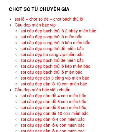
CHỐT SỐ TỪ CHUYÊN GIA
soi lô – chốt số đề – chốt bạch thủ lô
Cầu đẹp miền bắc víp
soi cầu đẹp bạch thủ lô 2 nháy miền bắc
soi cầu đẹp song thủ lô miền bắc
soi cầu đẹp song thủ lô kép miền bắc
soi cầu đẹp song thủ đề miền bắc
soi cầu đẹp ba càng víp miền bắc
soi cầu đẹp bạch thủ đề miền bắc
soi cầu đẹp bạch thủ lô kép miền bắc
soi cầu đẹp bạch thủ lô miền bắc
soi cầu đẹp cặp 3 càng víp miền bắc
soi cầu đẹp dàn lô 10 con miền bắc
Cầu đẹp miền bắc siêu chuẩn
soi cầu đẹp dàn đề 4 con miền bắc
soi cầu đẹp dàn đề 6 con miền bắc
soi cầu đẹp dàn đề 8 con miền bắc
soi cầu đẹp dàn đề 10 con miền bắc
soi cầu đẹp dàn lô 4 con miền bắc
soi cầu đẹp dàn lô 6 con miền bắc
soi cầu đẹp dàn lô 8 con miền bắc