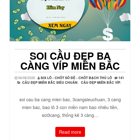
SOI CẦU ĐẸP BA
CÀNG VÍP MIỀN BẮC
06/08/2026
SOI LÔ - CHỐT SỐ ĐỀ - CHỐT BẠCH THỦ LÔ
141
CẦU ĐẸP MIỀN BẮC SIÊU CHUẨN
,
CẦU ĐẸP MIỀN BẮC VÍP
,
soi cau ba cang mien bac, 3cangsieuchuan, 3 cang
mien bac, bao lô 3 con miền nam bao nhiêu tiền,
soi3cang, thống kê 3 càng…
Read more