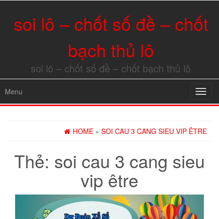
soi lô – chốt số đề – chốt
bạch thủ lô
soi lô – chốt số đề – chốt bạch thủ lô
Menu
Toggl
navig
HOME
»
SOI CAU 3 CANG SIEU VIP ÊTRE
Thẻ:
soi cau 3 cang sieu
vip être