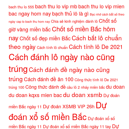
bach thu lo vip mb
bach thu lo vip mien
bach thu lo 555
bac ngay hom nay
bạch thủ lô là gì
Bạc nhớ cách bắt số theo
Chốt số
Chia sẻ kinh nghiệm đánh lô
ngày
cap lo bach thu hom nay
Chốt số miền Bắc hôm
giờ vàng miền bắc
nay
Cách bắt lô chuẩn
Chốt số đẹp miền Bắc
theo ngày
Cách tính lô De 2021
Cách tính lô chuẩn
Cách đánh lô ngày nào cũng
trúng
Cách đánh đề ngày nào cũng
trúng
Cách đánh đề ăn 100
Công thức tính lô De 2021
du doan
Công thức đánh đề
trúng 100
cầu lô 2 nháy miền bắc
du doan xsmb
du doan kqxs mien bac
Dự đoán
Dự
Dự đoán XSMB VIP 26h
miền Bắc ngày 11
đoán xổ số miền Bắc
Dự đoán xổ số
Dự
miền Bắc ngày 11
Dự đoán xổ số miền Bắc ngày 11 tay