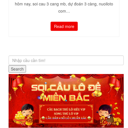
hôm nay, soi cau 3 cang mb, dự đoán 3 càng, nuoiloto
com…
Read more
Search