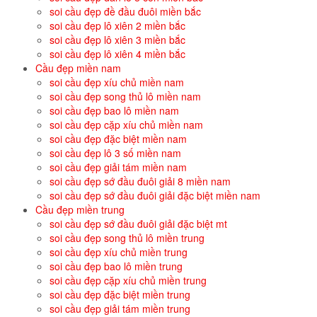
soi cầu đẹp đề đầu đuôi miền bắc
soi cầu đẹp lô xiên 2 miền bắc
soi cầu đẹp lô xiên 3 miền bắc
soi cầu đẹp lô xiên 4 miền bắc
Cầu đẹp miền nam
soi cầu đẹp xíu chủ miền nam
soi cầu đẹp song thủ lô miền nam
soi cầu đẹp bao lô miền nam
soi cầu đẹp cặp xíu chủ miền nam
soi cầu đẹp đặc biệt miền nam
soi cầu đẹp lô 3 số miền nam
soi cầu đẹp giải tám miền nam
soi cầu đẹp sớ đầu đuôi giải 8 miền nam
soi cầu đẹp sớ đầu đuôi giải đặc biệt miền nam
Cầu đẹp miền trung
soi cầu đẹp sớ đầu đuôi giải đặc biệt mt
soi cầu đẹp song thủ lô miền trung
soi cầu đẹp xíu chủ miền trung
soi cầu đẹp bao lô miền trung
soi cầu đẹp cặp xíu chủ miền trung
soi cầu đẹp đặc biệt miền trung
soi cầu đẹp giải tám miền trung