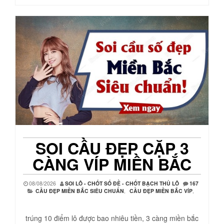
SOI CẦU ĐẸP CẶP 3
CÀNG VÍP MIỀN BẮC
08/08/2026
SOI LÔ - CHỐT SỐ ĐỀ - CHỐT BẠCH THỦ LÔ
167
CẦU ĐẸP MIỀN BẮC SIÊU CHUẨN
,
CẦU ĐẸP MIỀN BẮC VÍP
,
trúng 10 điểm lô được bao nhiêu tiền, 3 càng miền bắc