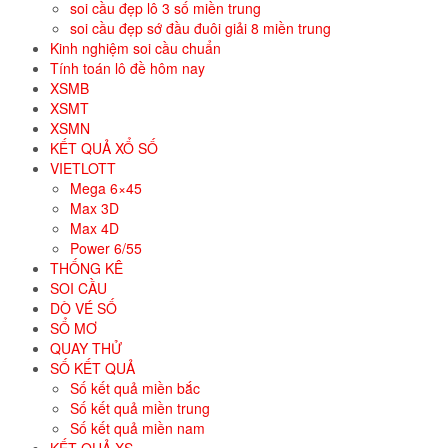
soi cầu đẹp lô 3 số miền trung
soi cầu đẹp sớ đầu đuôi giải 8 miền trung
Kinh nghiệm soi cầu chuẩn
Tính toán lô đề hôm nay
XSMB
XSMT
XSMN
KẾT QUẢ XỔ SỐ
VIETLOTT
Mega 6×45
Max 3D
Max 4D
Power 6/55
THỐNG KÊ
SOI CẦU
DÒ VÉ SỐ
SỔ MƠ
QUAY THỬ
SỐ KẾT QUẢ
Số kết quả miền bắc
Số kết quả miền trung
Số kết quả miền nam