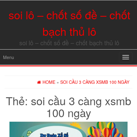
soi lô – chốt số đề – chốt
bạch thủ lô
soi lô – chốt số đề – chốt bạch thủ lô
Menu
Toggl
navig
HOME
»
SOI CẦU 3 CÀNG XSMB 100 NGÀY
Thẻ:
soi cầu 3 càng xsmb
100 ngày