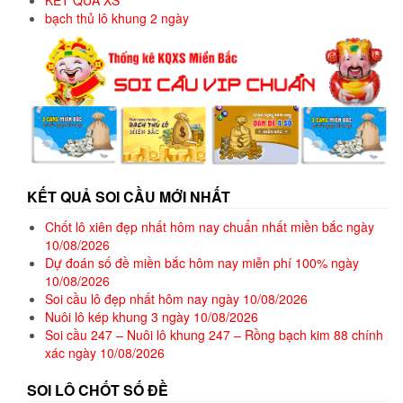
KẾT QUẢ XS
bạch thủ lô khung 2 ngày
KẾT QUẢ SOI CẦU MỚI NHẤT
Chốt lô xiên đẹp nhất hôm nay chuẩn nhất miền bắc ngày
10/08/2026
Dự đoán số đề miền bắc hôm nay miễn phí 100% ngày
10/08/2026
Soi cầu lô đẹp nhất hôm nay ngày 10/08/2026
Nuôi lô kép khung 3 ngày 10/08/2026
Soi cầu 247 – Nuôi lô khung 247 – Rồng bạch kim 88 chính
xác ngày 10/08/2026
SOI LÔ CHỐT SỐ ĐỀ