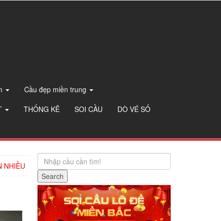
am
Cầu đẹp miền trung
T
THỐNG KÊ
SOI CẦU
DÒ VÉ SỐ
N NHIỀU
Search