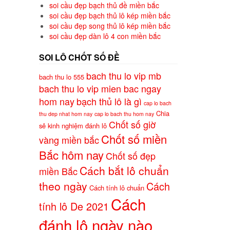
soi cầu đẹp bạch thủ đề miền bắc
soi cầu đẹp bạch thủ lô kép miền bắc
soi cầu đẹp song thủ lô kép miền bắc
soi cầu đẹp dàn lô 4 con miền bắc
SOI LÔ CHỐT SỐ ĐỀ
bach thu lo vip mb
bach thu lo 555
bach thu lo vip mien bac ngay
hom nay
bạch thủ lô là gì
cap lo bach
Chia
thu dep nhat hom nay
cap lo bach thu hom nay
Chốt số giờ
sẻ kinh nghiệm đánh lô
Chốt số miền
vàng miền bắc
Bắc hôm nay
Chốt số đẹp
Cách bắt lô chuẩn
miền Bắc
theo ngày
Cách
Cách tính lô chuẩn
Cách
tính lô De 2021
đánh lô ngày nào