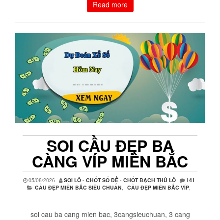
Read more
SOI CẦU ĐẸP BA
CÀNG VÍP MIỀN BẮC
05/08/2026
SOI LÔ - CHỐT SỐ ĐỀ - CHỐT BẠCH THỦ LÔ
141
CẦU ĐẸP MIỀN BẮC SIÊU CHUẨN
,
CẦU ĐẸP MIỀN BẮC VÍP
,
soi cau ba cang mien bac, 3cangsieuchuan, 3 cang