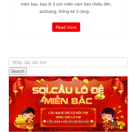
mien bac, bao lô 3 con miền nam bao nhiêu tiền,
soi3cang, thống kê 3 càng…
Read more
Search