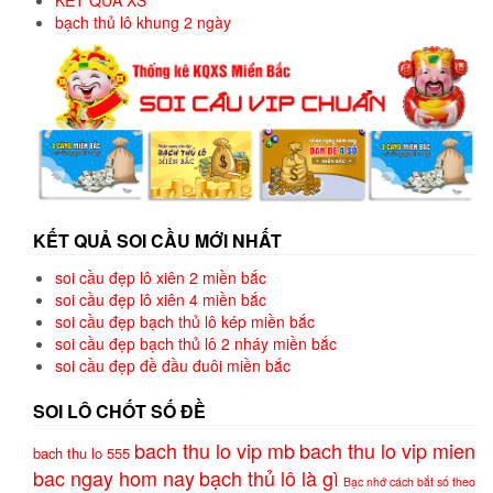
KẾT QUẢ XS
bạch thủ lô khung 2 ngày
KẾT QUẢ SOI CẦU MỚI NHẤT
soi cầu đẹp lô xiên 2 miền bắc
soi cầu đẹp lô xiên 4 miền bắc
soi cầu đẹp bạch thủ lô kép miền bắc
soi cầu đẹp bạch thủ lô 2 nháy miền bắc
soi cầu đẹp đề đầu đuôi miền bắc
SOI LÔ CHỐT SỐ ĐỀ
bach thu lo vip mb
bach thu lo vip mien
bach thu lo 555
bac ngay hom nay
bạch thủ lô là gì
Bạc nhớ cách bắt số theo