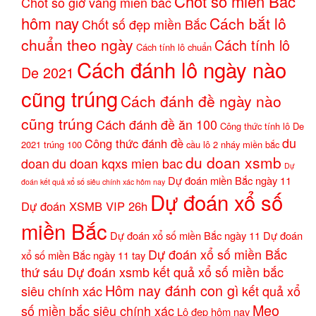
Chốt số miền Bắc
Chốt số giờ vàng miền bắc
hôm nay
Cách bắt lô
Chốt số đẹp miền Bắc
chuẩn theo ngày
Cách tính lô
Cách tính lô chuẩn
Cách đánh lô ngày nào
De 2021
cũng trúng
Cách đánh đề ngày nào
cũng trúng
Cách đánh đề ăn 100
Công thức tính lô De
du
Công thức đánh đề
2021 trúng 100
cầu lô 2 nháy miền bắc
du doan xsmb
doan
du doan kqxs mien bac
Dự
Dự đoán miền Bắc ngày 11
đoán kết quả xổ số siêu chính xác hôm nay
Dự đoán xổ số
Dự đoán XSMB VIP 26h
miền Bắc
Dự đoán xổ số miền Bắc ngày 11
Dự đoán
Dự đoán xổ số miền Bắc
xổ số miền Bắc ngày 11 tay
thứ sáu Dự đoán xsmb kết quả xổ số miền bắc
Hôm nay đánh con gì
siêu chính xác
kết quả xổ
Mẹo
số miền bắc siêu chính xác
Lô đẹp hôm nay