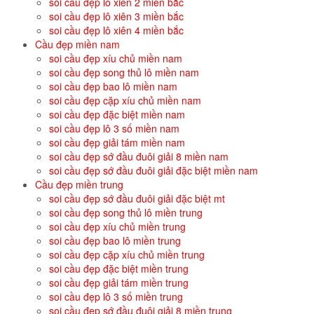
soi cầu đẹp lô xiên 2 miền bắc
soi cầu đẹp lô xiên 3 miền bắc
soi cầu đẹp lô xiên 4 miền bắc
Cầu đẹp miền nam
soi cầu đẹp xíu chủ miền nam
soi cầu đẹp song thủ lô miền nam
soi cầu đẹp bao lô miền nam
soi cầu đẹp cặp xíu chủ miền nam
soi cầu đẹp đặc biệt miền nam
soi cầu đẹp lô 3 số miền nam
soi cầu đẹp giải tám miền nam
soi cầu đẹp sớ đầu đuôi giải 8 miền nam
soi cầu đẹp sớ đầu đuôi giải đặc biệt miền nam
Cầu đẹp miền trung
soi cầu đẹp sớ đầu đuôi giải đặc biệt mt
soi cầu đẹp song thủ lô miền trung
soi cầu đẹp xíu chủ miền trung
soi cầu đẹp bao lô miền trung
soi cầu đẹp cặp xíu chủ miền trung
soi cầu đẹp đặc biệt miền trung
soi cầu đẹp giải tám miền trung
soi cầu đẹp lô 3 số miền trung
soi cầu đẹp sớ đầu đuôi giải 8 miền trung