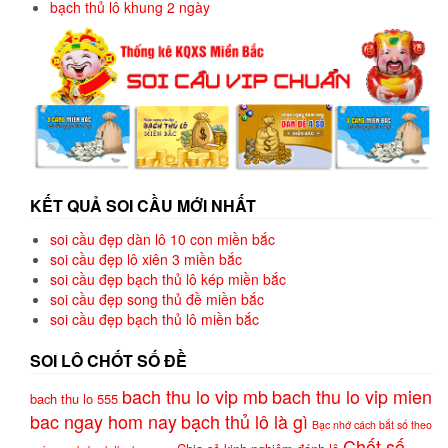
bạch thủ lô khung 2 ngày
KẾT QUẢ SOI CẦU MỚI NHẤT
soi cầu đẹp dàn lô 10 con miền bắc
soi cầu đẹp lô xiên 3 miền bắc
soi cầu đẹp bạch thủ lô kép miền bắc
soi cầu đẹp song thủ đề miền bắc
soi cầu đẹp bạch thủ lô miền bắc
SOI LÔ CHỐT SỐ ĐỀ
bach thu lo vip mb
bach thu lo vip mien
bach thu lo 555
bac ngay hom nay
bạch thủ lô là gì
Bạc nhớ cách bắt số theo
Chốt số