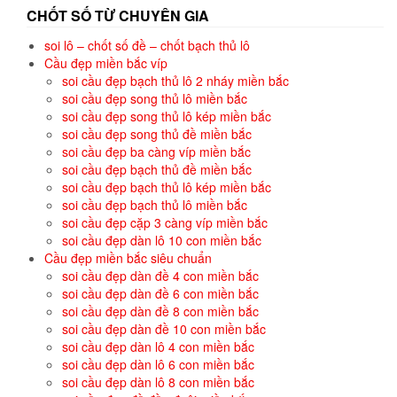
CHỐT SỐ TỪ CHUYÊN GIA
soi lô – chốt số đề – chốt bạch thủ lô
Cầu đẹp miền bắc víp
soi cầu đẹp bạch thủ lô 2 nháy miền bắc
soi cầu đẹp song thủ lô miền bắc
soi cầu đẹp song thủ lô kép miền bắc
soi cầu đẹp song thủ đề miền bắc
soi cầu đẹp ba càng víp miền bắc
soi cầu đẹp bạch thủ đề miền bắc
soi cầu đẹp bạch thủ lô kép miền bắc
soi cầu đẹp bạch thủ lô miền bắc
soi cầu đẹp cặp 3 càng víp miền bắc
soi cầu đẹp dàn lô 10 con miền bắc
Cầu đẹp miền bắc siêu chuẩn
soi cầu đẹp dàn đề 4 con miền bắc
soi cầu đẹp dàn đề 6 con miền bắc
soi cầu đẹp dàn đề 8 con miền bắc
soi cầu đẹp dàn đề 10 con miền bắc
soi cầu đẹp dàn lô 4 con miền bắc
soi cầu đẹp dàn lô 6 con miền bắc
soi cầu đẹp dàn lô 8 con miền bắc