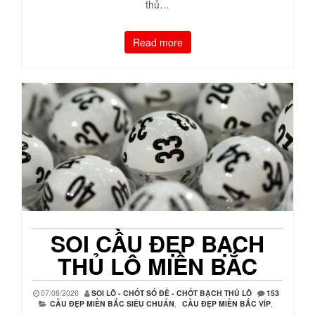
thủ…
Read more
SOI CẦU ĐẸP BẠCH
THỦ LÔ MIỀN BẮC
07/08/2026
SOI LÔ - CHỐT SỐ ĐỀ - CHỐT BẠCH THỦ LÔ
153
CẦU ĐẸP MIỀN BẮC SIÊU CHUẨN
,
CẦU ĐẸP MIỀN BẮC VÍP
,