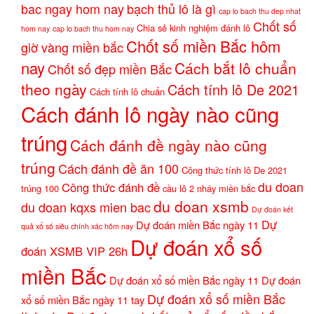
bac ngay hom nay
bạch thủ lô là gì
cap lo bach thu dep nhat
Chốt số
Chia sẻ kinh nghiệm đánh lô
hom nay
cap lo bach thu hom nay
Chốt số miền Bắc hôm
giờ vàng miền bắc
nay
Cách bắt lô chuẩn
Chốt số đẹp miền Bắc
theo ngày
Cách tính lô De 2021
Cách tính lô chuẩn
Cách đánh lô ngày nào cũng
trúng
Cách đánh đề ngày nào cũng
trúng
Cách đánh đề ăn 100
Công thức tính lô De 2021
du doan
Công thức đánh đề
trúng 100
cầu lô 2 nháy miền bắc
du doan xsmb
du doan kqxs mien bac
Dự đoán kết
Dự
Dự đoán miền Bắc ngày 11
quả xổ số siêu chính xác hôm nay
Dự đoán xổ số
đoán XSMB VIP 26h
miền Bắc
Dự đoán xổ số miền Bắc ngày 11
Dự đoán
Dự đoán xổ số miền Bắc
xổ số miền Bắc ngày 11 tay