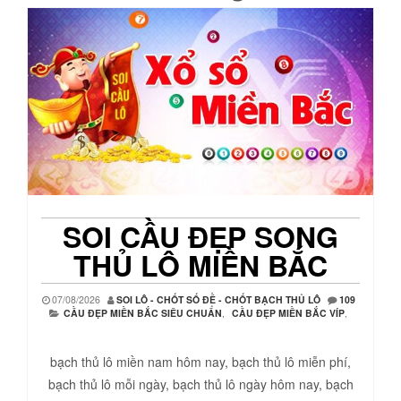
SOI CẦU ĐẸP SONG
THỦ LÔ MIỀN BẮC
07/08/2026
SOI LÔ - CHỐT SỐ ĐỀ - CHỐT BẠCH THỦ LÔ
109
CẦU ĐẸP MIỀN BẮC SIÊU CHUẨN
,
CẦU ĐẸP MIỀN BẮC VÍP
,
bạch thủ lô miền nam hôm nay, bạch thủ lô miễn phí,
bạch thủ lô mỗi ngày, bạch thủ lô ngày hôm nay, bạch