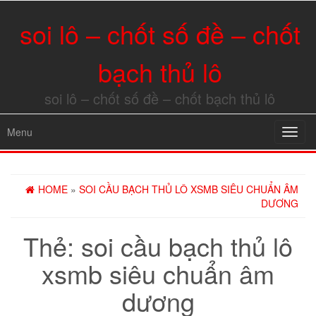
soi lô – chốt số đề – chốt
bạch thủ lô
soi lô – chốt số đề – chốt bạch thủ lô
Menu
Toggl
navig
HOME
»
SOI CẦU BẠCH THỦ LÔ XSMB SIÊU CHUẨN ÂM
DƯƠNG
Thẻ:
soi cầu bạch thủ lô
xsmb siêu chuẩn âm
dương