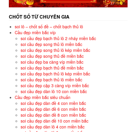
CHỐT SỐ TỪ CHUYÊN GIA
soi lô – chốt số đề – chốt bạch thủ lô
Cầu đẹp miền bắc víp
soi cầu đẹp bạch thủ lô 2 nháy miền bắc
soi cầu đẹp song thủ lô miền bắc
soi cầu đẹp song thủ lô kép miền bắc
soi cầu đẹp song thủ đề miền bắc
soi cầu đẹp ba càng víp miền bắc
soi cầu đẹp bạch thủ đề miền bắc
soi cầu đẹp bạch thủ lô kép miền bắc
soi cầu đẹp bạch thủ lô miền bắc
soi cầu đẹp cặp 3 càng víp miền bắc
soi cầu đẹp dàn lô 10 con miền bắc
Cầu đẹp miền bắc siêu chuẩn
soi cầu đẹp dàn đề 4 con miền bắc
soi cầu đẹp dàn đề 6 con miền bắc
soi cầu đẹp dàn đề 8 con miền bắc
soi cầu đẹp dàn đề 10 con miền bắc
soi cầu đẹp dàn lô 4 con miền bắc