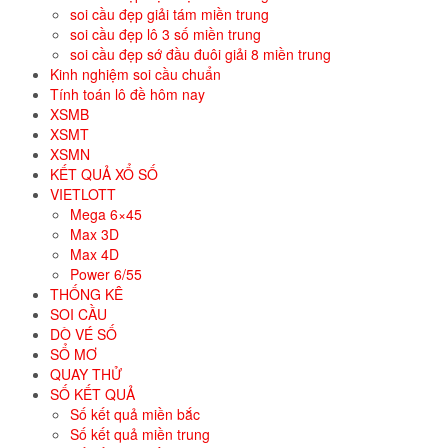
soi cầu đẹp giải tám miền trung
soi cầu đẹp lô 3 số miền trung
soi cầu đẹp sớ đầu đuôi giải 8 miền trung
Kinh nghiệm soi cầu chuẩn
Tính toán lô đề hôm nay
XSMB
XSMT
XSMN
KẾT QUẢ XỔ SỐ
VIETLOTT
Mega 6×45
Max 3D
Max 4D
Power 6/55
THỐNG KÊ
SOI CẦU
DÒ VÉ SỐ
SỔ MƠ
QUAY THỬ
SỐ KẾT QUẢ
Số kết quả miền bắc
Số kết quả miền trung