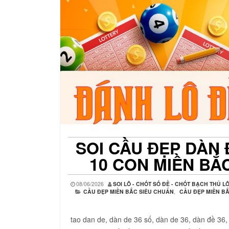
SOI CẦU ĐẸP DÀN 
10 CON MIỀN BẮ
08/06/2026
SOI LÔ - CHỐT SỐ ĐỀ - CHỐT BẠCH THỦ L
CẦU ĐẸP MIỀN BẮC SIÊU CHUẨN
,
CẦU ĐẸP MIỀN BẮ
tao dan de, dàn de 36 số, dàn de 36, dàn đề 36,