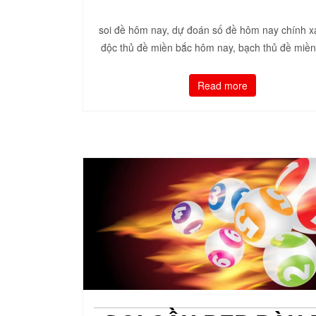
soi đề hôm nay, dự đoán số đề hôm nay chính x
độc thủ đề miền bắc hôm nay, bạch thủ đề miề
Read more