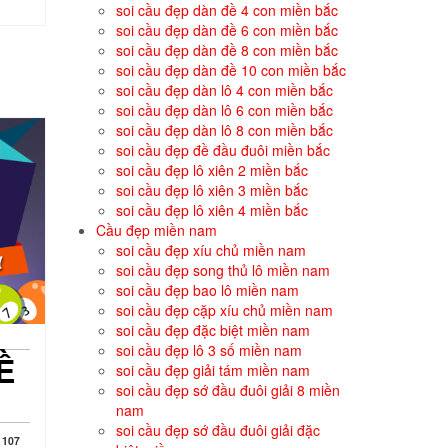
soi cầu đẹp dàn đề 4 con miền bắc
soi cầu đẹp dàn đề 6 con miền bắc
soi cầu đẹp dàn đề 8 con miền bắc
soi cầu đẹp dàn đề 10 con miền bắc
soi cầu đẹp dàn lô 4 con miền bắc
soi cầu đẹp dàn lô 6 con miền bắc
soi cầu đẹp dàn lô 8 con miền bắc
soi cầu đẹp đề đầu đuôi miền bắc
soi cầu đẹp lô xiên 2 miền bắc
soi cầu đẹp lô xiên 3 miền bắc
soi cầu đẹp lô xiên 4 miền bắc
Cầu đẹp miền nam
soi cầu đẹp xíu chủ miền nam
soi cầu đẹp song thủ lô miền nam
soi cầu đẹp bao lô miền nam
soi cầu đẹp cặp xíu chủ miền nam
soi cầu đẹp đặc biệt miền nam
soi cầu đẹp lô 3 số miền nam
Ề
soi cầu đẹp giải tám miền nam
soi cầu đẹp sớ đầu đuôi giải 8 miền
nam
soi cầu đẹp sớ đầu đuôi giải đặc
107