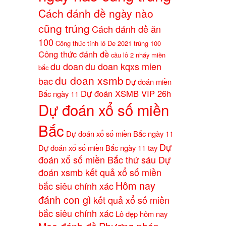
Cách đánh đề ngày nào
cũng trúng
Cách đánh đề ăn
100
Công thức tính lô De 2021 trúng 100
Công thức đánh đề
cầu lô 2 nháy miền
du doan
du doan kqxs mien
bắc
du doan xsmb
bac
Dự đoán miền
Dự đoán XSMB VIP 26h
Bắc ngày 11
Dự đoán xổ số miền
Bắc
Dự đoán xổ số miền Bắc ngày 11
Dự
Dự đoán xổ số miền Bắc ngày 11 tay
đoán xổ số miền Bắc thứ sáu Dự
đoán xsmb kết quả xổ số miền
Hôm nay
bắc siêu chính xác
đánh con gì
kết quả xổ số miền
bắc siêu chính xác
Lô đẹp hôm nay