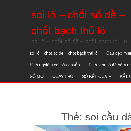
soi lô – chốt số đề –
chốt bạch thủ lô
soi lô – chốt số đề – chốt bạch thủ lô
soi lô – chốt số đề – chốt bạch thủ lô
Cầu đẹp miề
Kinh nghiệm soi cầu chuẩn
Tính toán lô đề hôm n
SỔ MƠ
QUAY THỬ
SỐ KẾT QUẢ
KẾT 
Thẻ:
soi cầu d