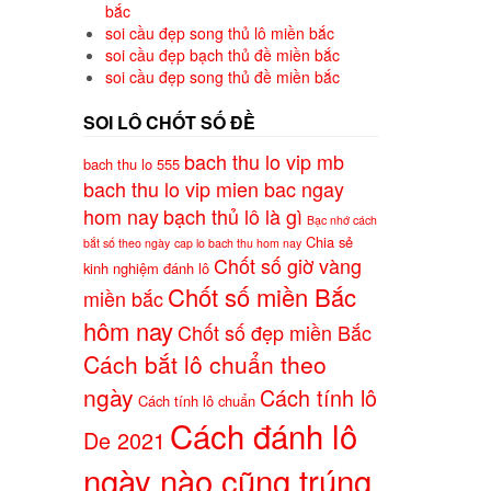
bắc
soi cầu đẹp song thủ lô miền bắc
soi cầu đẹp bạch thủ đề miền bắc
soi cầu đẹp song thủ đề miền bắc
SOI LÔ CHỐT SỐ ĐỀ
bach thu lo vip mb
bach thu lo 555
bach thu lo vip mien bac ngay
hom nay
bạch thủ lô là gì
Bạc nhớ cách
Chia sẻ
bắt số theo ngày
cap lo bach thu hom nay
Chốt số giờ vàng
kinh nghiệm đánh lô
Chốt số miền Bắc
miền bắc
hôm nay
Chốt số đẹp miền Bắc
Cách bắt lô chuẩn theo
ngày
Cách tính lô
Cách tính lô chuẩn
Cách đánh lô
De 2021
ngày nào cũng trúng