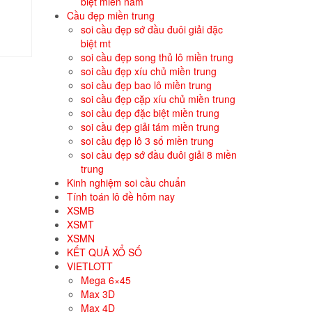
biệt miền nam
Cầu đẹp miền trung
soi cầu đẹp sớ đầu đuôi giải đặc
biệt mt
soi cầu đẹp song thủ lô miền trung
soi cầu đẹp xíu chủ miền trung
soi cầu đẹp bao lô miền trung
soi cầu đẹp cặp xíu chủ miền trung
soi cầu đẹp đặc biệt miền trung
soi cầu đẹp giải tám miền trung
soi cầu đẹp lô 3 số miền trung
soi cầu đẹp sớ đầu đuôi giải 8 miền
trung
Kinh nghiệm soi cầu chuẩn
Tính toán lô đề hôm nay
XSMB
XSMT
XSMN
KẾT QUẢ XỔ SỐ
VIETLOTT
Mega 6×45
Max 3D
Max 4D