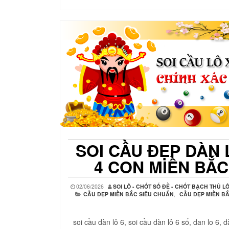
SOI CẦU ĐẸP DÀN 
4 CON MIỀN BẮC
02/06/2026
SOI LÔ - CHỐT SỐ ĐỀ - CHỐT BẠCH THỦ L
CẦU ĐẸP MIỀN BẮC SIÊU CHUẨN
,
CẦU ĐẸP MIỀN BẮ
soi cầu dàn lô 6, soi cầu dàn lô 6 số, dan lo 6, d