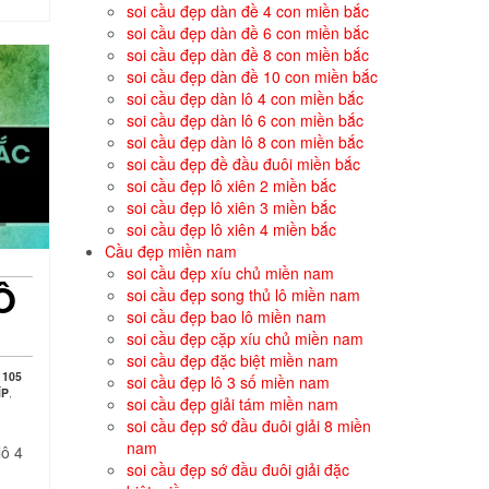
soi cầu đẹp dàn đề 4 con miền bắc
soi cầu đẹp dàn đề 6 con miền bắc
soi cầu đẹp dàn đề 8 con miền bắc
soi cầu đẹp dàn đề 10 con miền bắc
soi cầu đẹp dàn lô 4 con miền bắc
soi cầu đẹp dàn lô 6 con miền bắc
soi cầu đẹp dàn lô 8 con miền bắc
soi cầu đẹp đề đầu đuôi miền bắc
soi cầu đẹp lô xiên 2 miền bắc
soi cầu đẹp lô xiên 3 miền bắc
soi cầu đẹp lô xiên 4 miền bắc
Cầu đẹp miền nam
soi cầu đẹp xíu chủ miền nam
Ô
soi cầu đẹp song thủ lô miền nam
soi cầu đẹp bao lô miền nam
soi cầu đẹp cặp xíu chủ miền nam
soi cầu đẹp đặc biệt miền nam
105
soi cầu đẹp lô 3 số miền nam
ÍP
,
soi cầu đẹp giải tám miền nam
soi cầu đẹp sớ đầu đuôi giải 8 miền
nam
lô 4
soi cầu đẹp sớ đầu đuôi giải đặc