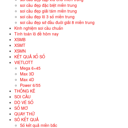
soi cầu đẹp đặc biệt miền trung
soi cầu đẹp giải tám miền trung
soi cầu đẹp lô 3 số miền trung
soi cầu đẹp sớ đầu đuôi giải 8 miền trung
Kinh nghiệm soi cầu chuẩn
Tính toán lô đề hôm nay
XSMB
XSMT
XSMN
KẾT QUẢ XỔ SỐ
VIETLOTT
Mega 6×45
Max 3D
Max 4D
Power 6/55
THỐNG KÊ
SOI CẦU
DÒ VÉ SỐ
SỔ MƠ
QUAY THỬ
SỐ KẾT QUẢ
Số kết quả miền bắc