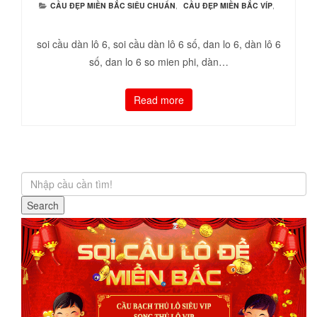
CẦU ĐẸP MIỀN BẮC SIÊU CHUẨN
,
CẦU ĐẸP MIỀN BẮC VÍP
,
soi cầu dàn lô 6, soi cầu dàn lô 6 số, dan lo 6, dàn lô 6
số, dan lo 6 so mien phi, dàn…
Read more
Search