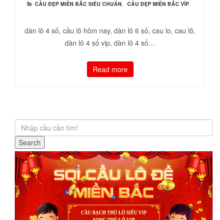
CẦU ĐẸP MIỀN BẮC SIÊU CHUẨN
,
CẦU ĐẸP MIỀN BẮC VÍP
,
dàn lô 4 số, cầu lô hôm nay, dàn lô 6 số, cau lo, cau lô,
dàn lô 4 số vip, dàn lô 4 số…
Read more
Search