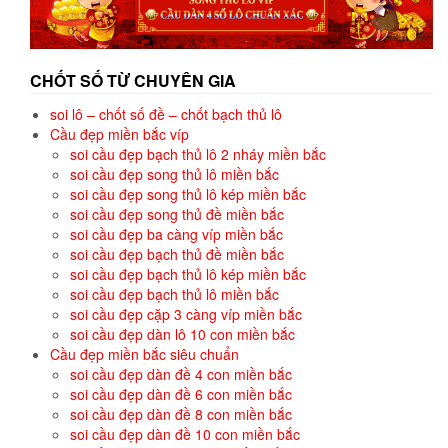
CHỐT SỐ TỪ CHUYÊN GIA
soi lô – chốt số đề – chốt bạch thủ lô
Cầu đẹp miền bắc víp
soi cầu đẹp bạch thủ lô 2 nháy miền bắc
soi cầu đẹp song thủ lô miền bắc
soi cầu đẹp song thủ lô kép miền bắc
soi cầu đẹp song thủ đề miền bắc
soi cầu đẹp ba càng víp miền bắc
soi cầu đẹp bạch thủ đề miền bắc
soi cầu đẹp bạch thủ lô kép miền bắc
soi cầu đẹp bạch thủ lô miền bắc
soi cầu đẹp cặp 3 càng víp miền bắc
soi cầu đẹp dàn lô 10 con miền bắc
Cầu đẹp miền bắc siêu chuẩn
soi cầu đẹp dàn đề 4 con miền bắc
soi cầu đẹp dàn đề 6 con miền bắc
soi cầu đẹp dàn đề 8 con miền bắc
soi cầu đẹp dàn đề 10 con miền bắc