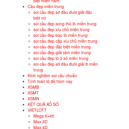
biệt miền nam
Cầu đẹp miền trung
soi cầu đẹp sớ đầu đuôi giải đặc
biệt mt
soi cầu đẹp song thủ lô miền trung
soi cầu đẹp xíu chủ miền trung
soi cầu đẹp bao lô miền trung
soi cầu đẹp cặp xíu chủ miền trung
soi cầu đẹp đặc biệt miền trung
soi cầu đẹp giải tám miền trung
soi cầu đẹp lô 3 số miền trung
soi cầu đẹp sớ đầu đuôi giải 8 miền
trung
Kinh nghiệm soi cầu chuẩn
Tính toán lô đề hôm nay
XSMB
XSMT
XSMN
KẾT QUẢ XỔ SỐ
VIETLOTT
Mega 6×45
Max 3D
Max 4D