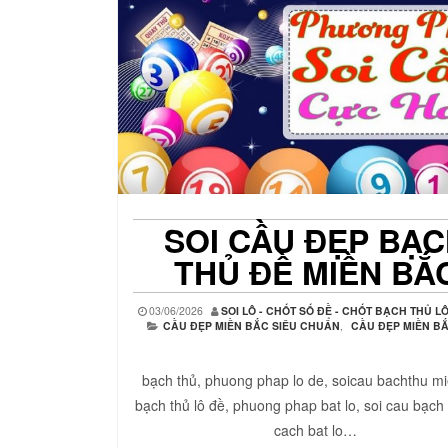
SOI CẦU ĐẸP BẠ
THỦ ĐỀ MIỀN BẮ
03/06/2026
SOI LÔ - CHỐT SỐ ĐỀ - CHỐT BẠCH THỦ L
CẦU ĐẸP MIỀN BẮC SIÊU CHUẨN
,
CẦU ĐẸP MIỀN BẮ
bạch thủ, phuong phap lo de, soicau bachthu m
bạch thủ lô đề, phuong phap bat lo, soi cau bạch
cach bat lo…