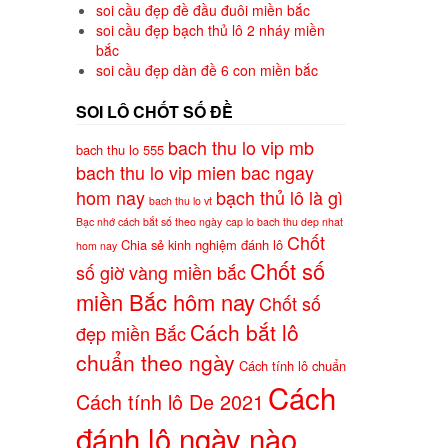
soi cầu đẹp đề đầu đuôi miền bắc
soi cầu đẹp bạch thủ lô 2 nháy miền
bắc
soi cầu đẹp dàn đề 6 con miền bắc
SOI LÔ CHỐT SỐ ĐỀ
bach thu lo vip mb
bach thu lo 555
bach thu lo vip mien bac ngay
hom nay
bạch thủ lô là gì
bach thu lo vt
Bạc nhớ cách bắt số theo ngày
cap lo bach thu dep nhat
Chốt
Chia sẻ kinh nghiệm đánh lô
hom nay
Chốt số
số giờ vàng miền bắc
miền Bắc hôm nay
Chốt số
Cách bắt lô
đẹp miền Bắc
chuẩn theo ngày
Cách tính lô chuẩn
Cách
Cách tính lô De 2021
đánh lô ngày nào