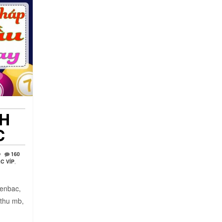
CH
C
Ô
160
C VÍP
,
ienbac,
 thu mb,