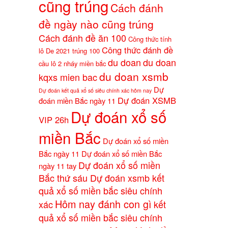
cũng trúng
Cách đánh
đề ngày nào cũng trúng
Cách đánh đề ăn 100
Công thức tính
Công thức đánh đề
lô De 2021 trúng 100
du doan
du doan
cầu lô 2 nháy miền bắc
du doan xsmb
kqxs mien bac
Dự
Dự đoán kết quả xổ số siêu chính xác hôm nay
Dự đoán XSMB
đoán miền Bắc ngày 11
Dự đoán xổ số
VIP 26h
miền Bắc
Dự đoán xổ số miền
Bắc ngày 11
Dự đoán xổ số miền Bắc
Dự đoán xổ số miền
ngày 11 tay
Bắc thứ sáu Dự đoán xsmb kết
quả xổ số miền bắc siêu chính
Hôm nay đánh con gì
xác
kết
quả xổ số miền bắc siêu chính