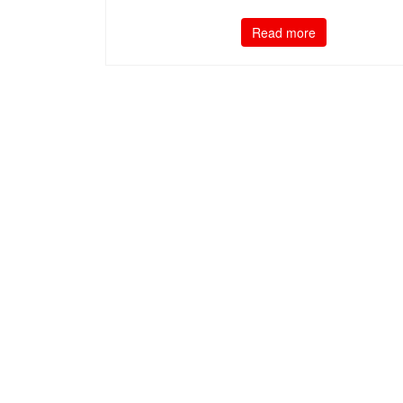
Read more