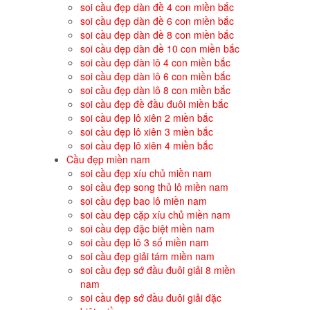
soi cầu đẹp dàn đề 4 con miền bắc
soi cầu đẹp dàn đề 6 con miền bắc
soi cầu đẹp dàn đề 8 con miền bắc
soi cầu đẹp dàn đề 10 con miền bắc
soi cầu đẹp dàn lô 4 con miền bắc
soi cầu đẹp dàn lô 6 con miền bắc
soi cầu đẹp dàn lô 8 con miền bắc
soi cầu đẹp đề đầu đuôi miền bắc
soi cầu đẹp lô xiên 2 miền bắc
soi cầu đẹp lô xiên 3 miền bắc
soi cầu đẹp lô xiên 4 miền bắc
Cầu đẹp miền nam
soi cầu đẹp xíu chủ miền nam
soi cầu đẹp song thủ lô miền nam
soi cầu đẹp bao lô miền nam
soi cầu đẹp cặp xíu chủ miền nam
soi cầu đẹp đặc biệt miền nam
soi cầu đẹp lô 3 số miền nam
soi cầu đẹp giải tám miền nam
soi cầu đẹp sớ đầu đuôi giải 8 miền
nam
soi cầu đẹp sớ đầu đuôi giải đặc