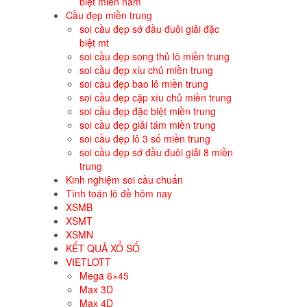
biệt miền nam
Cầu đẹp miền trung
soi cầu đẹp sớ đầu đuôi giải đặc
biệt mt
soi cầu đẹp song thủ lô miền trung
soi cầu đẹp xíu chủ miền trung
soi cầu đẹp bao lô miền trung
soi cầu đẹp cặp xíu chủ miền trung
soi cầu đẹp đặc biệt miền trung
soi cầu đẹp giải tám miền trung
soi cầu đẹp lô 3 số miền trung
soi cầu đẹp sớ đầu đuôi giải 8 miền
trung
Kinh nghiệm soi cầu chuẩn
Tính toán lô đề hôm nay
XSMB
XSMT
XSMN
KẾT QUẢ XỔ SỐ
VIETLOTT
Mega 6×45
Max 3D
Max 4D