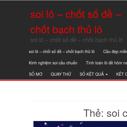
soi lô – chốt số đề –
chốt bạch thủ lô
soi lô – chốt số đề – chốt bạch thủ lô
soi lô – chốt số đề – chốt bạch thủ lô
Cầu đẹp miề
Kinh nghiệm soi cầu chuẩn
Tính toán lô đề hôm n
SỔ MƠ
QUAY THỬ
SỐ KẾT QUẢ
KẾT 
Thẻ:
soi 