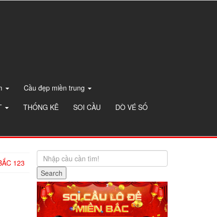
am
Cầu đẹp miền trung
T
THỐNG KÊ
SOI CẦU
DÒ VÉ SỐ
BẮC 123
Search