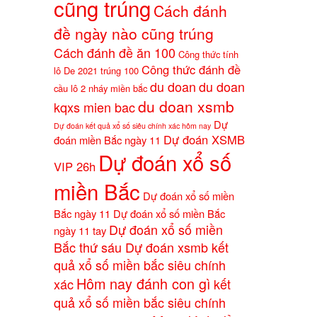
cũng trúng
Cách đánh
đề ngày nào cũng trúng
Cách đánh đề ăn 100
Công thức tính
Công thức đánh đề
lô De 2021 trúng 100
du doan
du doan
cầu lô 2 nháy miền bắc
du doan xsmb
kqxs mien bac
Dự
Dự đoán kết quả xổ số siêu chính xác hôm nay
Dự đoán XSMB
đoán miền Bắc ngày 11
Dự đoán xổ số
VIP 26h
miền Bắc
Dự đoán xổ số miền
Bắc ngày 11
Dự đoán xổ số miền Bắc
Dự đoán xổ số miền
ngày 11 tay
Bắc thứ sáu Dự đoán xsmb kết
quả xổ số miền bắc siêu chính
Hôm nay đánh con gì
xác
kết
quả xổ số miền bắc siêu chính