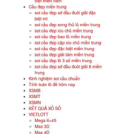
biệt miền nam
Cầu đẹp miền trung
soi cầu đẹp sớ đầu đuôi giải đặc
biệt mt
soi cầu đẹp song thủ lô miền trung
soi cầu đẹp xíu chủ miền trung
soi cầu đẹp bao lô miền trung
soi cầu đẹp cặp xíu chủ miền trung
soi cầu đẹp đặc biệt miền trung
soi cầu đẹp giải tám miền trung
soi cầu đẹp lô 3 số miền trung
soi cầu đẹp sớ đầu đuôi giải 8 miền
trung
Kinh nghiệm soi cầu chuẩn
Tính toán lô đề hôm nay
XSMB
XSMT
XSMN
KẾT QUẢ XỔ SỐ
VIETLOTT
Mega 6×45
Max 3D
Max 4D