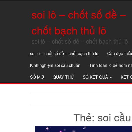
soi lô – chốt số đề –
chốt bạch thủ lô
soi lô – chốt số đề – chốt bạch thủ lô
soi lô – chốt số đề – chốt bạch thủ lô
Cầu đẹp miề
Kinh nghiệm soi cầu chuẩn
Tính toán lô đề hôm n
SỔ MƠ
QUAY THỬ
SỐ KẾT QUẢ
KẾT 
Thẻ:
soi cầu