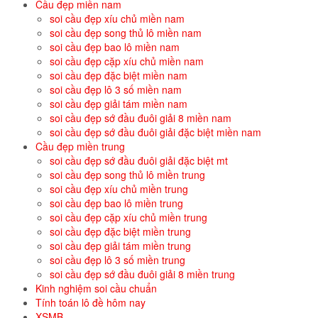
Cầu đẹp miền nam
soi cầu đẹp xíu chủ miền nam
soi cầu đẹp song thủ lô miền nam
soi cầu đẹp bao lô miền nam
soi cầu đẹp cặp xíu chủ miền nam
soi cầu đẹp đặc biệt miền nam
soi cầu đẹp lô 3 số miền nam
soi cầu đẹp giải tám miền nam
soi cầu đẹp sớ đầu đuôi giải 8 miền nam
soi cầu đẹp sớ đầu đuôi giải đặc biệt miền nam
Cầu đẹp miền trung
soi cầu đẹp sớ đầu đuôi giải đặc biệt mt
soi cầu đẹp song thủ lô miền trung
soi cầu đẹp xíu chủ miền trung
soi cầu đẹp bao lô miền trung
soi cầu đẹp cặp xíu chủ miền trung
soi cầu đẹp đặc biệt miền trung
soi cầu đẹp giải tám miền trung
soi cầu đẹp lô 3 số miền trung
soi cầu đẹp sớ đầu đuôi giải 8 miền trung
Kinh nghiệm soi cầu chuẩn
Tính toán lô đề hôm nay
XSMB