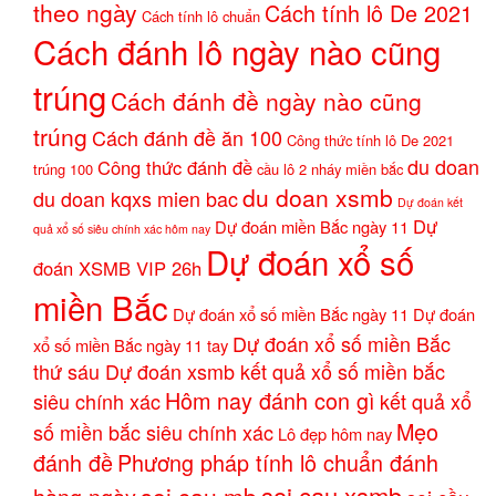
theo ngày
Cách tính lô De 2021
Cách tính lô chuẩn
Cách đánh lô ngày nào cũng
trúng
Cách đánh đề ngày nào cũng
trúng
Cách đánh đề ăn 100
Công thức tính lô De 2021
du doan
Công thức đánh đề
trúng 100
cầu lô 2 nháy miền bắc
du doan xsmb
du doan kqxs mien bac
Dự đoán kết
Dự
Dự đoán miền Bắc ngày 11
quả xổ số siêu chính xác hôm nay
Dự đoán xổ số
đoán XSMB VIP 26h
miền Bắc
Dự đoán xổ số miền Bắc ngày 11
Dự đoán
Dự đoán xổ số miền Bắc
xổ số miền Bắc ngày 11 tay
thứ sáu Dự đoán xsmb kết quả xổ số miền bắc
Hôm nay đánh con gì
siêu chính xác
kết quả xổ
Mẹo
số miền bắc siêu chính xác
Lô đẹp hôm nay
đánh đề
Phương pháp tính lô chuẩn đánh
soi cau xsmb
soi cau mb