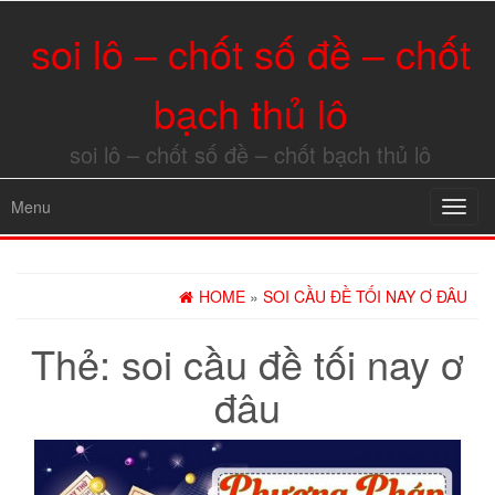
soi lô – chốt số đề – chốt
bạch thủ lô
soi lô – chốt số đề – chốt bạch thủ lô
Menu
Toggl
navig
HOME
»
SOI CẦU ĐỀ TỐI NAY Ơ ĐÂU
Thẻ:
soi cầu đề tối nay ơ
đâu