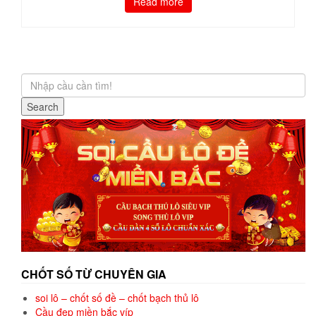
Read more
Search
CHỐT SỐ TỪ CHUYÊN GIA
soi lô – chốt số đề – chốt bạch thủ lô
Cầu đẹp miền bắc víp