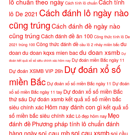
lô chuẩn theo ngày
Cách tính
Cách tính lô chuẩn
Cách đánh lô ngày nào
lô De 2021
cũng trúng
Cách đánh đề ngày nào
cũng trúng
Cách đánh đề ăn 100
Công thức tính lô De
du
Công thức đánh đề
2021 trúng 100
cầu lô 2 nháy miền bắc
du doan xsmb
doan
du doan kqxs mien bac
Dự
Dự đoán miền Bắc ngày 11
đoán kết quả xổ số siêu chính xác hôm nay
Dự đoán xổ số
Dự đoán XSMB VIP 26h
miền Bắc
Dự đoán xổ số miền Bắc ngày 11
Dự đoán
Dự đoán xổ số miền Bắc
xổ số miền Bắc ngày 11 tay
thứ sáu Dự đoán xsmb kết quả xổ số miền bắc
Hôm nay đánh con gì
siêu chính xác
kết quả xổ
Mẹo
số miền bắc siêu chính xác
Lô đẹp hôm nay
đánh đề
Phương pháp tính lô chuẩn đánh
soi cau xsmb
soi cau mb
hàng ngày
soi cầu