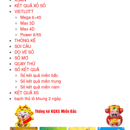
KẾT QUẢ XỔ SỐ
VIETLOTT
Mega 6×45
Max 3D
Max 4D
Power 6/55
THỐNG KÊ
SOI CẦU
DÒ VÉ SỐ
SỔ MƠ
QUAY THỬ
SỐ KẾT QUẢ
Số kết quả miền bắc
Số kết quả miền trung
Số kết quả miền nam
KẾT QUẢ XS
bạch thủ lô khung 2 ngày