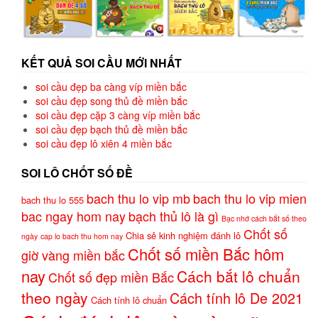
KẾT QUẢ SOI CẦU MỚI NHẤT
soi cầu đẹp ba càng víp miền bắc
soi cầu đẹp song thủ đề miền bắc
soi cầu đẹp cặp 3 càng víp miền bắc
soi cầu đẹp bạch thủ đề miền bắc
soi cầu đẹp lô xiên 4 miền bắc
SOI LÔ CHỐT SỐ ĐỀ
bach thu lo vip mb
bach thu lo vip mien
bach thu lo 555
bac ngay hom nay
bạch thủ lô là gì
Bạc nhớ cách bắt số theo
Chốt số
Chia sẻ kinh nghiệm đánh lô
ngày
cap lo bach thu hom nay
Chốt số miền Bắc hôm
giờ vàng miền bắc
nay
Cách bắt lô chuẩn
Chốt số đẹp miền Bắc
theo ngày
Cách tính lô De 2021
Cách tính lô chuẩn