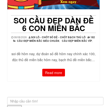
SOI CẦU ĐẸP DÀN ĐỀ
6 CON MIỀN BẮC
08/08/2026
SOI LÔ - CHỐT SỐ ĐỀ - CHỐT BẠCH THỦ LÔ
182
CẦU ĐẸP MIỀN BẮC SIÊU CHUẨN
,
CẦU ĐẸP MIỀN BẮC VÍP
,
soi đề hôm nay, dự đoán số đề hôm nay chính xác 100,
độc thủ đề miền bắc hôm nay, bạch thủ đề miền bắc…
Read more