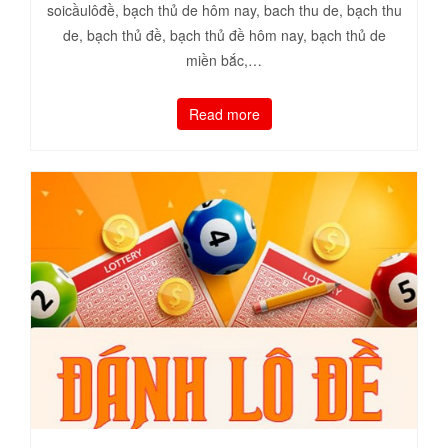
soicầulôđề, bạch thủ de hôm nay, bach thu de, bạch thu
de, bạch thủ đề, bạch thủ đề hôm nay, bạch thủ de
miền bắc,…
Read more