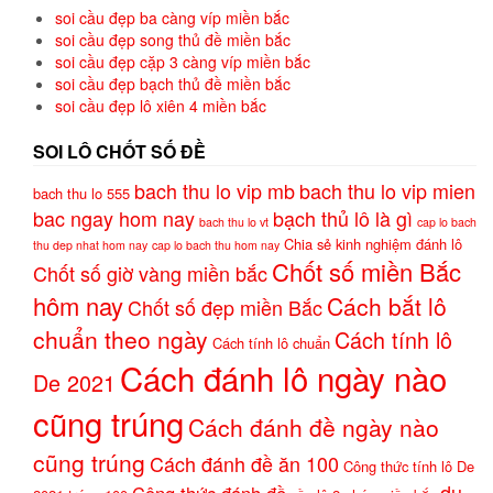
soi cầu đẹp ba càng víp miền bắc
soi cầu đẹp song thủ đề miền bắc
soi cầu đẹp cặp 3 càng víp miền bắc
soi cầu đẹp bạch thủ đề miền bắc
soi cầu đẹp lô xiên 4 miền bắc
SOI LÔ CHỐT SỐ ĐỀ
bach thu lo vip mb
bach thu lo vip mien
bach thu lo 555
bac ngay hom nay
bạch thủ lô là gì
bach thu lo vt
cap lo bach
Chia sẻ kinh nghiệm đánh lô
thu dep nhat hom nay
cap lo bach thu hom nay
Chốt số miền Bắc
Chốt số giờ vàng miền bắc
hôm nay
Cách bắt lô
Chốt số đẹp miền Bắc
chuẩn theo ngày
Cách tính lô
Cách tính lô chuẩn
Cách đánh lô ngày nào
De 2021
cũng trúng
Cách đánh đề ngày nào
cũng trúng
Cách đánh đề ăn 100
Công thức tính lô De
du
Công thức đánh đề