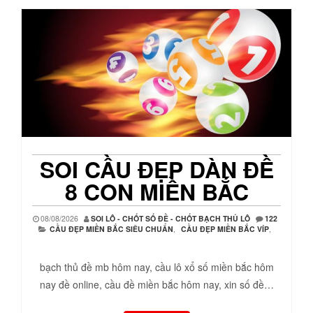
SOI CẦU ĐẸP DÀN ĐỀ
8 CON MIỀN BẮC
08/08/2026
SOI LÔ - CHỐT SỐ ĐỀ - CHỐT BẠCH THỦ LÔ
122
CẦU ĐẸP MIỀN BẮC SIÊU CHUẨN
,
CẦU ĐẸP MIỀN BẮC VÍP
,
bạch thủ đề mb hôm nay, cầu lô xổ số miền bắc hôm
nay đề online, cầu đề miền bắc hôm nay, xin số đề…