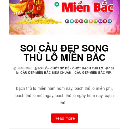
SOI CẦU ĐẸP SONG
THỦ LÔ MIỀN BẮC
08/08/2026
SOI LÔ - CHỐT SỐ ĐỀ - CHỐT BẠCH THỦ LÔ
109
CẦU ĐẸP MIỀN BẮC SIÊU CHUẨN
,
CẦU ĐẸP MIỀN BẮC VÍP
,
bạch thủ lô miền nam hôm nay, bạch thủ lô miễn phí,
bạch thủ lô mỗi ngày, bạch thủ lô ngày hôm nay, bạch
thủ…
Read more