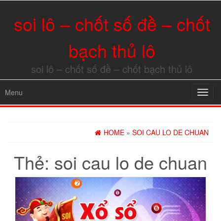
soi lô – chốt số đề – chốt
bạch thủ lô
soi lô – chốt số đề – chốt bạch thủ lô
Menu
Toggl
navig
HOME
»
SOI CAU LO DE CHUAN
Thẻ:
soi cau lo de chuan