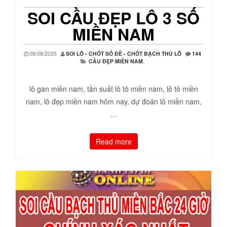
SOI CẦU ĐẸP LÔ 3 SỐ
MIỀN NAM
08/08/2026
SOI LÔ - CHỐT SỐ ĐỀ - CHỐT BẠCH THỦ LÔ
144
CẦU ĐẸP MIỀN NAM
,
lô gan miền nam, tần suất lô tô miền nam, lô tô miền
nam, lô đẹp miền nam hôm nay, dự đoán lô miền nam,
…
Read more