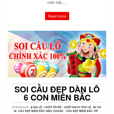
miền bắc,…
Read more
SOI CẦU ĐẸP DÀN LÔ
6 CON MIỀN BẮC
08/08/2026
SOI LÔ - CHỐT SỐ ĐỀ - CHỐT BẠCH THỦ LÔ
134
CẦU ĐẸP MIỀN BẮC SIÊU CHUẨN
,
CẦU ĐẸP MIỀN BẮC VÍP
,