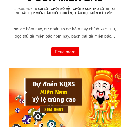
08/08/2026
SOI LÔ - CHỐT SỐ ĐỀ - CHỐT BẠCH THỦ LÔ
182
CẦU ĐẸP MIỀN BẮC SIÊU CHUẨN
,
CẦU ĐẸP MIỀN BẮC VÍP
,
soi đề hôm nay, dự đoán số đề hôm nay chính xác 100,
độc thủ đề miền bắc hôm nay, bạch thủ đề miền bắc…
Read more