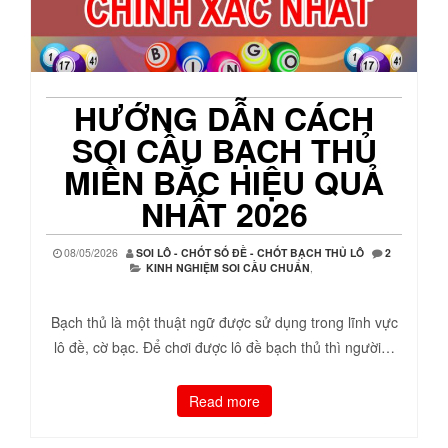
HƯỚNG DẪN CÁCH
SOI CẦU BẠCH THỦ
MIỀN BẮC HIỆU QUẢ
NHẤT 2026
08/05/2026
SOI LÔ - CHỐT SỐ ĐỀ - CHỐT BẠCH THỦ LÔ
2
KINH NGHIỆM SOI CẦU CHUẨN
,
Bạch thủ là một thuật ngữ được sử dụng trong lĩnh vực
lô đề, cờ bạc. Để chơi được lô đề bạch thủ thì người…
Read more