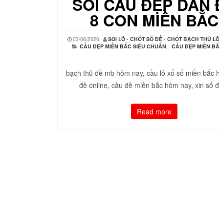
SOI CẦU ĐẸP DÀN 
8 CON MIỀN BẮC
03/06/2026
SOI LÔ - CHỐT SỐ ĐỀ - CHỐT BẠCH THỦ L
CẦU ĐẸP MIỀN BẮC SIÊU CHUẨN
,
CẦU ĐẸP MIỀN BẮ
bạch thủ đề mb hôm nay, cầu lô xổ số miền bắc
đề online, cầu đề miền bắc hôm nay, xin số
Read more