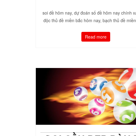
soi đề hôm nay, dự đoán số đề hôm nay chính x
độc thủ đề miền bắc hôm nay, bạch thủ đề miề
Read more