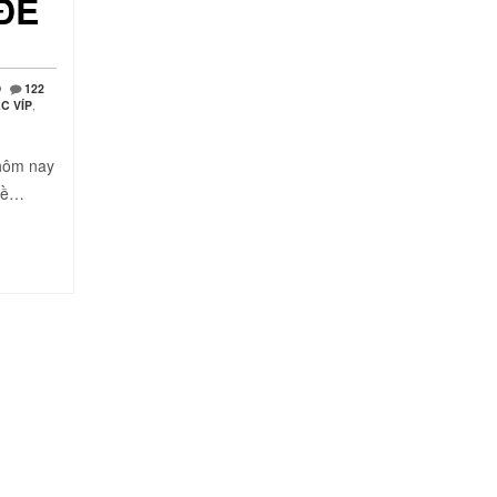
ĐỀ
Ô
122
C VÍP
,
 hôm nay
 đề…