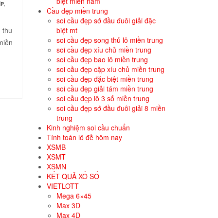
biệt miền nam
ÍP
,
Cầu đẹp miền trung
soi cầu đẹp sớ đầu đuôi giải đặc
 thu
biệt mt
soi cầu đẹp song thủ lô miền trung
miền
soi cầu đẹp xíu chủ miền trung
soi cầu đẹp bao lô miền trung
soi cầu đẹp cặp xíu chủ miền trung
soi cầu đẹp đặc biệt miền trung
soi cầu đẹp giải tám miền trung
soi cầu đẹp lô 3 số miền trung
soi cầu đẹp sớ đầu đuôi giải 8 miền
trung
Kinh nghiệm soi cầu chuẩn
Tính toán lô đề hôm nay
XSMB
XSMT
XSMN
KẾT QUẢ XỔ SỐ
VIETLOTT
Mega 6×45
Max 3D
Max 4D