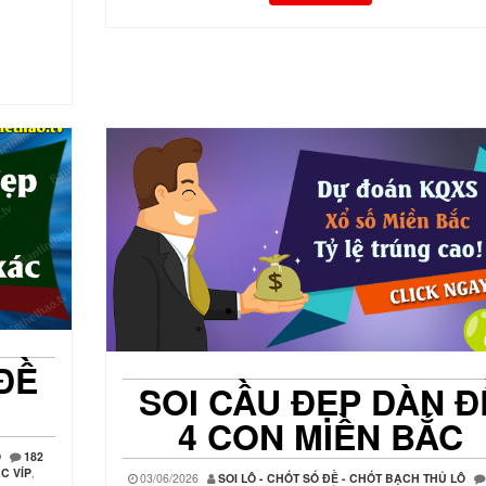
ĐỀ
SOI CẦU ĐẸP DÀN Đ
4 CON MIỀN BẮC
Ô
182
C VÍP
,
03/06/2026
SOI LÔ - CHỐT SỐ ĐỀ - CHỐT BẠCH THỦ LÔ