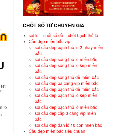
CHỐT SỐ TỪ CHUYÊN GIA
soi lô – chốt số đề – chốt bạch thủ lô
Cầu đẹp miền bắc víp
soi cầu đẹp bạch thủ lô 2 nháy miền
bắc
soi cầu đẹp song thủ lô miền bắc
U
soi cầu đẹp song thủ lô kép miền
bắc
soi cầu đẹp song thủ đề miền bắc
soi cầu đẹp ba càng víp miền bắc
151
soi cầu đẹp bạch thủ đề miền bắc
ÍP
,
soi cầu đẹp bạch thủ lô kép miền
bắc
m lo
soi cầu đẹp bạch thủ lô miền bắc
soi cầu đẹp cặp 3 càng víp miền
 lo…
bắc
soi cầu đẹp dàn lô 10 con miền bắc
Cầu đẹp miền bắc siêu chuẩn