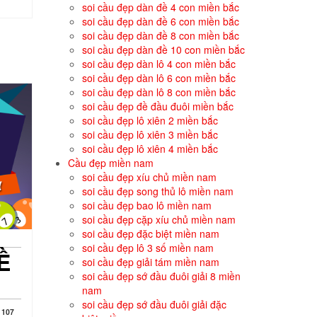
soi cầu đẹp dàn đề 4 con miền bắc
soi cầu đẹp dàn đề 6 con miền bắc
soi cầu đẹp dàn đề 8 con miền bắc
soi cầu đẹp dàn đề 10 con miền bắc
soi cầu đẹp dàn lô 4 con miền bắc
soi cầu đẹp dàn lô 6 con miền bắc
soi cầu đẹp dàn lô 8 con miền bắc
soi cầu đẹp đề đầu đuôi miền bắc
soi cầu đẹp lô xiên 2 miền bắc
soi cầu đẹp lô xiên 3 miền bắc
soi cầu đẹp lô xiên 4 miền bắc
Cầu đẹp miền nam
soi cầu đẹp xíu chủ miền nam
soi cầu đẹp song thủ lô miền nam
soi cầu đẹp bao lô miền nam
soi cầu đẹp cặp xíu chủ miền nam
soi cầu đẹp đặc biệt miền nam
soi cầu đẹp lô 3 số miền nam
Ề
soi cầu đẹp giải tám miền nam
soi cầu đẹp sớ đầu đuôi giải 8 miền
nam
soi cầu đẹp sớ đầu đuôi giải đặc
107