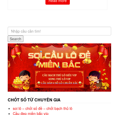
Read more
Search
CHỐT SỐ TỪ CHUYÊN GIA
soi lô – chốt số đề – chốt bạch thủ lô
Cầu đẹp miền bắc víp