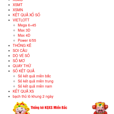
XSMT
XSMN
KẾT QUẢ XỔ SỐ
VIETLOTT
Mega 6×45
Max 3D
Max 4D
Power 6/55
THỐNG KÊ
SOI CẦU
DÒ VÉ SỐ
SỔ MƠ
QUAY THỬ
SỐ KẾT QUẢ
Số kết quả miền bắc
Số kết quả miền trung
Số kết quả miền nam
KẾT QUẢ XS
bạch thủ lô khung 2 ngày