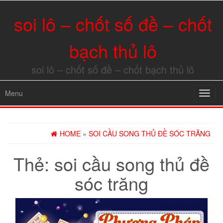
soi lô – chốt số đề – chốt
bạch thủ lô
soi lô – chốt số đề – chốt bạch thủ lô
Menu
Toggl
navig
HOME
»
SOI CẦU SONG THỦ ĐỀ SÓC TRĂNG
Thẻ:
soi cầu song thủ đề
sóc trăng