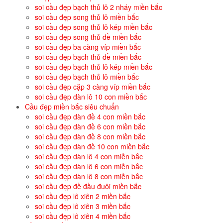
soi cầu đẹp bạch thủ lô 2 nháy miền bắc
soi cầu đẹp song thủ lô miền bắc
soi cầu đẹp song thủ lô kép miền bắc
soi cầu đẹp song thủ đề miền bắc
soi cầu đẹp ba càng víp miền bắc
soi cầu đẹp bạch thủ đề miền bắc
soi cầu đẹp bạch thủ lô kép miền bắc
soi cầu đẹp bạch thủ lô miền bắc
soi cầu đẹp cặp 3 càng víp miền bắc
soi cầu đẹp dàn lô 10 con miền bắc
Cầu đẹp miền bắc siêu chuẩn
soi cầu đẹp dàn đề 4 con miền bắc
soi cầu đẹp dàn đề 6 con miền bắc
soi cầu đẹp dàn đề 8 con miền bắc
soi cầu đẹp dàn đề 10 con miền bắc
soi cầu đẹp dàn lô 4 con miền bắc
soi cầu đẹp dàn lô 6 con miền bắc
soi cầu đẹp dàn lô 8 con miền bắc
soi cầu đẹp đề đầu đuôi miền bắc
soi cầu đẹp lô xiên 2 miền bắc
soi cầu đẹp lô xiên 3 miền bắc
soi cầu đẹp lô xiên 4 miền bắc