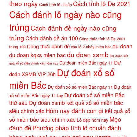
theo ngày
Cách tính lô De 2021
Cách tính lô chuẩn
Cách đánh lô ngày nào cũng
trúng
Cách đánh đề ngày nào cũng
trúng
Cách đánh đề ăn 100
Công thức tính lô De 2021
du doan
Công thức đánh đề
trúng 100
cầu lô 2 nháy miền bắc
du doan xsmb
du doan kqxs mien bac
Dự đoán kết
Dự
Dự đoán miền Bắc ngày 11
quả xổ số siêu chính xác hôm nay
Dự đoán xổ số
đoán XSMB VIP 26h
miền Bắc
Dự đoán xổ số miền Bắc ngày 11
Dự đoán
Dự đoán xổ số miền Bắc
xổ số miền Bắc ngày 11 tay
thứ sáu Dự đoán xsmb kết quả xổ số miền bắc
Hôm nay đánh con gì
siêu chính xác
kết quả xổ
Mẹo
số miền bắc siêu chính xác
Lô đẹp hôm nay
đánh đề
Phương pháp tính lô chuẩn đánh
soi cau xsmb
soi cau mb