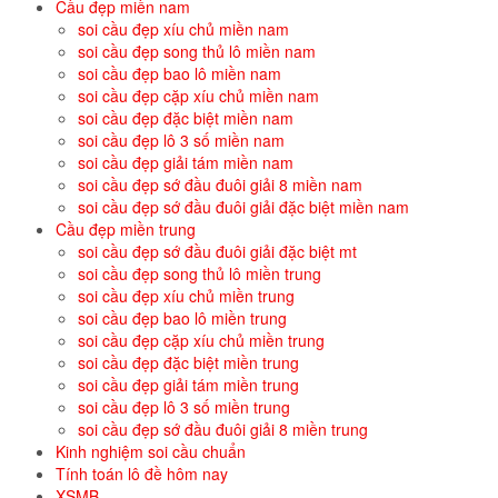
Cầu đẹp miền nam
soi cầu đẹp xíu chủ miền nam
soi cầu đẹp song thủ lô miền nam
soi cầu đẹp bao lô miền nam
soi cầu đẹp cặp xíu chủ miền nam
soi cầu đẹp đặc biệt miền nam
soi cầu đẹp lô 3 số miền nam
soi cầu đẹp giải tám miền nam
soi cầu đẹp sớ đầu đuôi giải 8 miền nam
soi cầu đẹp sớ đầu đuôi giải đặc biệt miền nam
Cầu đẹp miền trung
soi cầu đẹp sớ đầu đuôi giải đặc biệt mt
soi cầu đẹp song thủ lô miền trung
soi cầu đẹp xíu chủ miền trung
soi cầu đẹp bao lô miền trung
soi cầu đẹp cặp xíu chủ miền trung
soi cầu đẹp đặc biệt miền trung
soi cầu đẹp giải tám miền trung
soi cầu đẹp lô 3 số miền trung
soi cầu đẹp sớ đầu đuôi giải 8 miền trung
Kinh nghiệm soi cầu chuẩn
Tính toán lô đề hôm nay
XSMB