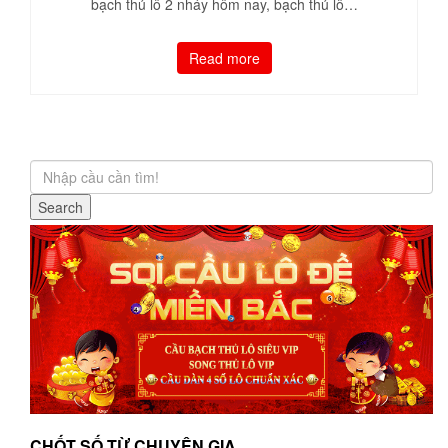
bạch thủ lô 2 nháy hôm nay, bạch thủ lô…
Read more
Search
CHỐT SỐ TỪ CHUYÊN GIA