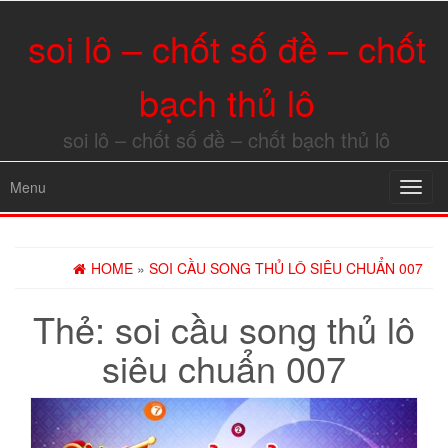
soi lô – chốt số đề – chốt
bạch thủ lô
soi lô – chốt số đề – chốt bạch thủ lô
Menu
Toggl
navig
HOME
»
SOI CẦU SONG THỦ LÔ SIÊU CHUẨN 007
Thẻ:
soi cầu song thủ lô
siêu chuẩn 007