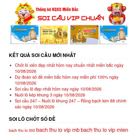
KẾT QUẢ SOI CẦU MỚI NHẤT
Chốt lô xiên đẹp nhất hôm nay chuẩn nhất miền bắc ngày
10/08/2026
Dự đoán số đề miền bắc hôm nay miễn phí 100% ngày
10/08/2026
Soi cầu lô đẹp nhất hôm nay ngày 10/08/2026
Nuôi lô kép khung 3 ngày 10/08/2026
Soi cầu 247 – Nuôi lô khung 247 – Rồng bạch kim 88 chính
xác ngày 10/08/2026
SOI LÔ CHỐT SỐ ĐỀ
bach thu lo vip mb
bach thu lo vip mien
bach thu lo 555