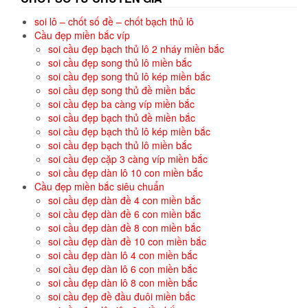
soi lô – chốt số đề – chốt bạch thủ lô
Cầu đẹp miền bắc víp
soi cầu đẹp bạch thủ lô 2 nháy miền bắc
soi cầu đẹp song thủ lô miền bắc
soi cầu đẹp song thủ lô kép miền bắc
soi cầu đẹp song thủ đề miền bắc
soi cầu đẹp ba càng víp miền bắc
soi cầu đẹp bạch thủ đề miền bắc
soi cầu đẹp bạch thủ lô kép miền bắc
soi cầu đẹp bạch thủ lô miền bắc
soi cầu đẹp cặp 3 càng víp miền bắc
soi cầu đẹp dàn lô 10 con miền bắc
Cầu đẹp miền bắc siêu chuẩn
soi cầu đẹp dàn đề 4 con miền bắc
soi cầu đẹp dàn đề 6 con miền bắc
soi cầu đẹp dàn đề 8 con miền bắc
soi cầu đẹp dàn đề 10 con miền bắc
soi cầu đẹp dàn lô 4 con miền bắc
soi cầu đẹp dàn lô 6 con miền bắc
soi cầu đẹp dàn lô 8 con miền bắc
soi cầu đẹp đề đầu đuôi miền bắc